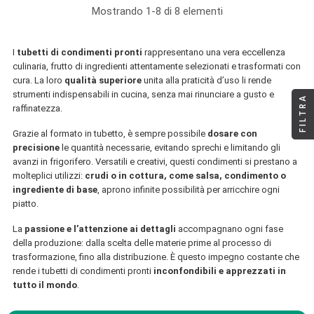
Mostrando 1-8 di 8 elementi
I
tubetti di condimenti pronti
rappresentano una vera eccellenza
culinaria, frutto di ingredienti attentamente selezionati e trasformati con
cura. La loro
qualità superiore
unita alla praticità d’uso li rende
strumenti indispensabili in cucina, senza mai rinunciare a gusto e
FILTRA
raffinatezza.
Grazie al formato in tubetto, è sempre possibile
dosare con
precisione
le quantità necessarie, evitando sprechi e limitando gli
avanzi in frigorifero. Versatili e creativi, questi condimenti si prestano a
molteplici utilizzi:
crudi o in cottura, come salsa, condimento o
ingrediente di base
, aprono infinite possibilità per arricchire ogni
piatto.
La
passione e l’attenzione ai dettagli
accompagnano ogni fase
della produzione: dalla scelta delle materie prime al processo di
trasformazione, fino alla distribuzione. È questo impegno costante che
rende i tubetti di condimenti pronti
inconfondibili e apprezzati in
tutto il mondo
.