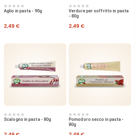
Aglio in pasta - 90g
Verdure per soffritto in pasta
- 80g
Prezzo
Prezzo
2,49 €
2,49 €
Scalogno in pasta - 80g
Pomodoro secco in pasta -
80g
Prezzo
Prezzo
2,49 €
2,49 €