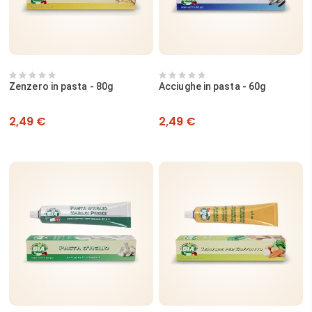
Zenzero in pasta - 80g
Acciughe in pasta - 60g
Prezzo
Prezzo
2,49 €
2,49 €