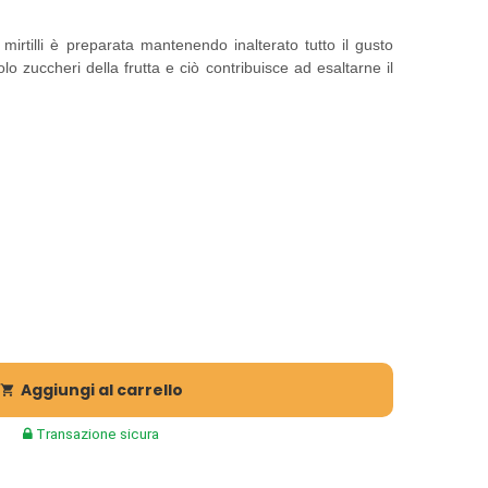
irtilli è preparata mantenendo inalterato tutto il gusto
olo zuccheri della frutta e ciò contribuisce ad esaltarne il
Aggiungi al carrello

Transazione sicura