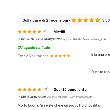
Sulla base di
2
recensioni
-
5,00
(
5
/
5
)
Mirtilli
Di
Dimitri Sancin
il
28/08/2022
Composta di Mirtillo - Senza pectina aggiunta
Acquisto verificato
È la mia pre
Totale Valutazione:
Questa rece
(
5
/
5
)
Qualità eccellente
Di
Rita
il
08/07/2020
Composta di Mirtillo - Senza pectina aggiunta
Molto buona. Si sente che è un prodotto di qualità.