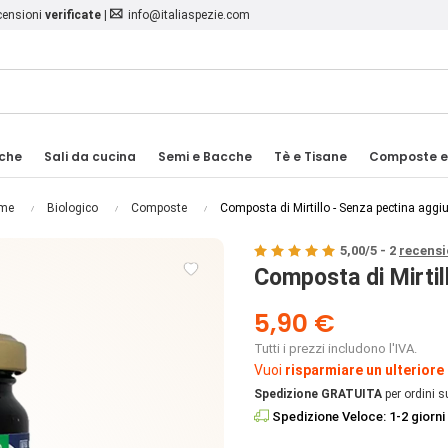
ecensioni
verificate
|
info@italiaspezie.com
iche
Sali da cucina
Semi e Bacche
Tè e Tisane
Composte e
me
Biologico
Composte
Composta di Mirtillo - Senza pectina aggi
5,00
/
5
-
2
recensi

Composta di Mirtil
5,90 €
Tutti i prezzi includono l'IVA.
Vuoi
risparmiare un ulteriore
Spedizione GRATUITA
per ordini s
Spedizione Veloce: 1-2 giorni 