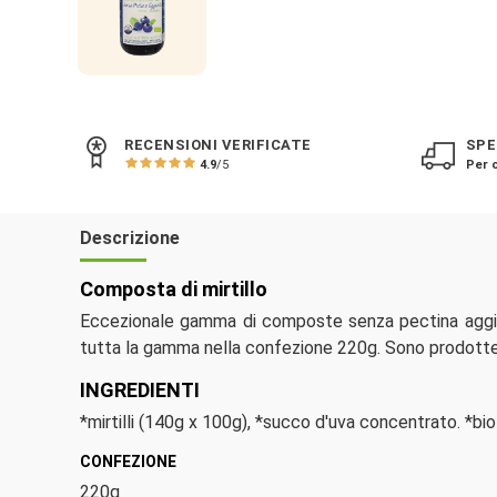
RECENSIONI VERIFICATE
SPE
4.9
/5
Per o
Descrizione
Composta di mirtillo
Eccezionale gamma di composte senza pectina aggiu
tutta la gamma nella confezione 220g. Sono prodotte 
INGREDIENTI
*mirtilli (140g x 100g), *succo d'uva concentrato. *bio
CONFEZIONE
220g