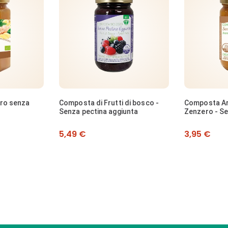
NON 
di bosco -
Composta Arance italiane e
Composta di 
unta
Zenzero - Senza pectina
pectina aggi
aggiunta | 220 g
Prezzo
Prezzo
3,95 €
6,49 €