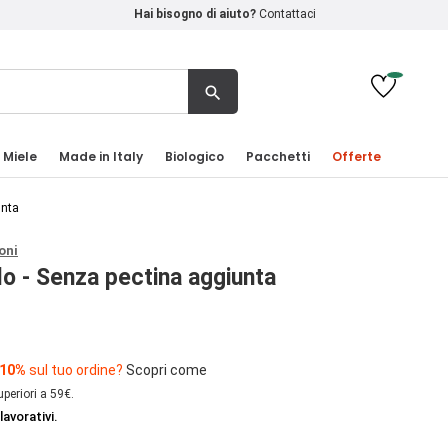
Hai bisogno di aiuto?
Contattaci
search
 Miele
Made in Italy
Biologico
Pacchetti
Offerte
unta
oni
lo - Senza pectina aggiunta
 10%
sul tuo ordine?
Scopri come
uperiori a 59€.
lavorativi.