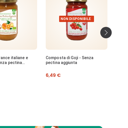
DISPONIBILE
›
Goji - Senza
Composta di Ananas e Zenzero
Compo
unta
senza zucchero
zucch
Prezzo
Prezz
5,99 €
5,49