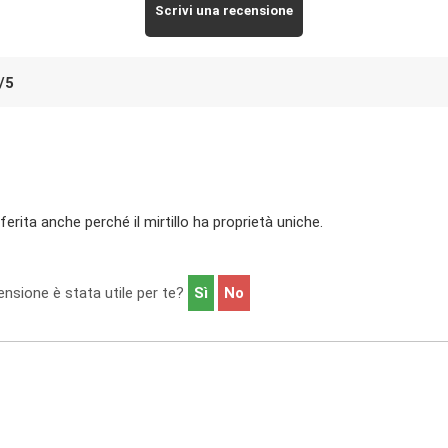
Scrivi una recensione
/
5
ferita anche perché il mirtillo ha proprietà uniche.
nsione è stata utile per te?
Sì
No