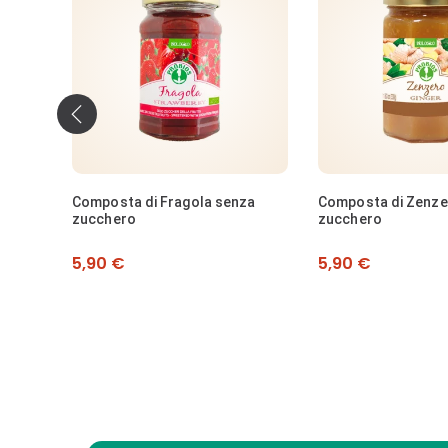
‹
za
Composta di Zenzero senza
Composta di Frutti 
zucchero
Senza pectina aggi
Prezzo
Prezzo
5,90 €
5,49 €