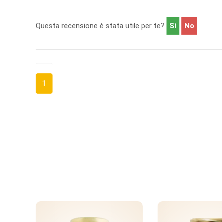
Questa recensione è stata utile per te?
Sì
No
1