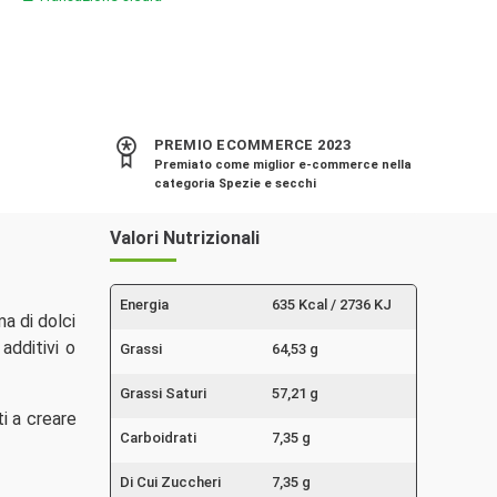
PREMIO ECOMMERCE 2023
Premiato come miglior e-commerce nella
categoria Spezie e secchi
Valori Nutrizionali
Energia
635 Kcal / 2736 KJ
a di dolci
additivi o
Grassi
64,53 g
Grassi Saturi
57,21 g
ti a creare
Carboidrati
7,35 g
Di Cui Zuccheri
7,35 g