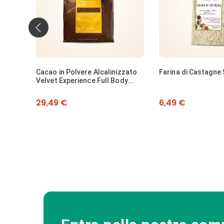
‹
zzato
Farina di Castagne 500g
Farina di Farro mac
dy
pietra - 1kg
Prezzo
Prezzo
6,49 €
7,49 €