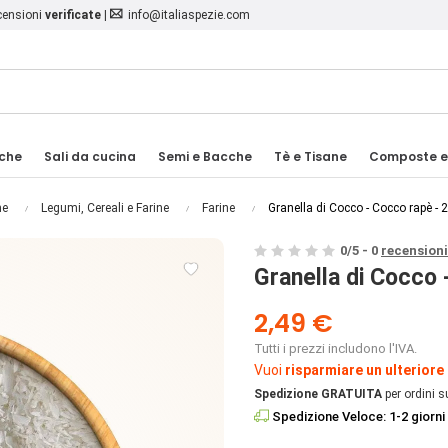
ecensioni
verificate
|
info@italiaspezie.com
iche
Sali da cucina
Semi e Bacche
Tè e Tisane
Composte e
e
Legumi, Cereali e Farine
Farine
Granella di Cocco - Cocco rapè - 
0
/
5
-
0
recensioni

Granella di Cocco 
2,49 €
Tutti i prezzi includono l'IVA.
Vuoi
risparmiare un ulteriore
Spedizione GRATUITA
per ordini s
Spedizione Veloce: 1-2 giorni 