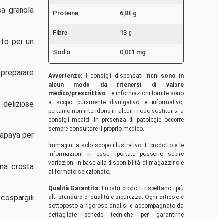
sa granola
Proteine
6,88 g
Fibre
13 g
ato per un
Sodio
0,001 mg
 preparare
Avvertenze:
I consigli dispensati
non sono in
alcun modo da ritenersi di valore
medico/prescrittivo
. Le informazioni fornite sono
a scopo puramente divulgativo e informativo,
 deliziose
pertanto non intendono in alcun modo sostituirsi a
consigli medici. In presenza di patologie occorre
sempre consultare il proprio medico.
papaya per
Immagini a solo scopo illustrativo. Il prodotto e le
informazioni in esse riportate possono subire
variazioni in base alla disponibilità di magazzino e
una crosta
al formato selezionato.
Qualità Garantita:
I nostri prodotti rispettano i più
cospargili
alti standard di qualità e sicurezza. Ogni articolo è
sottoposto a rigorose analisi e accompagnato da
dettagliate schede tecniche per garantirne