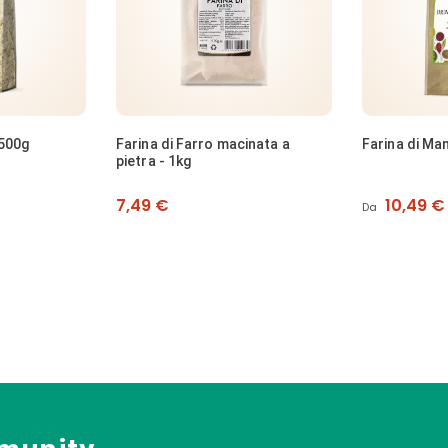
inata a
Farina di Mandorle
Farina di Ris
Prezzo
Prezzo
10,49 €
4,49 €
Da