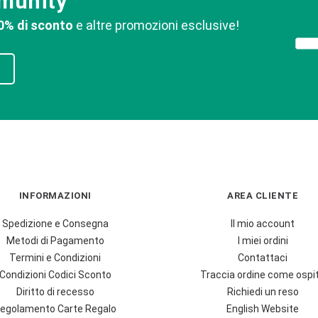
mmunity
0% di sconto
e altre promozioni esclusive!
INFORMAZIONI
AREA CLIENTE
Spedizione e Consegna
Il mio account
Metodi di Pagamento
I miei ordini
Termini e Condizioni
Contattaci
Condizioni Codici Sconto
Traccia ordine come ospi
Diritto di recesso
Richiedi un reso
egolamento Carte Regalo
English Website