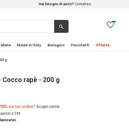
Hai bisogno di aiuto?
Contattaci
search
 Miele
Made in Italy
Biologico
Pacchetti
Offerte
200 g
- Cocco rapè - 200 g
 10%
sul tuo ordine?
Scopri come
uperiori a 59€.
lavorativi.