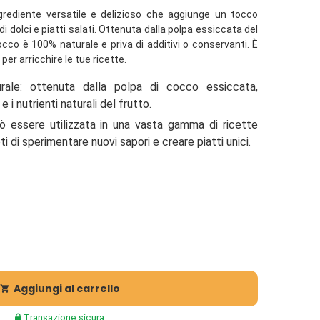
grediente versatile e delizioso che aggiunge un tocco
 dolci e piatti salati. Ottenuta dalla polpa essiccata del
occo è 100% naturale e priva di additivi o conservanti. È
er arricchire le tue ricette.
rale: ottenuta dalla polpa di cocco essiccata,
i nutrienti naturali del frutto.
ò essere utilizzata in una vasta gamma di ricette
i di sperimentare nuovi sapori e creare piatti unici.
Aggiungi al carrello

Transazione sicura