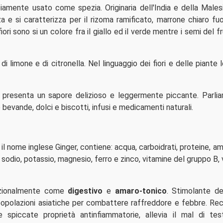
amente usato come spezia. Originaria dell'India e della Males
 e si caratterizza per il rizoma ramificato, marrone chiaro fuor
iori sono si un colore fra il giallo ed il verde mentre i semi del 
di limone e di citronella. Nel linguaggio dei fiori e delle piante
, presenta un sapore delizioso e leggermente piccante. Parli
e bevande, dolci e biscotti, infusi e medicamenti naturali.
il nome inglese Ginger, contiene: acqua, carboidrati, proteine, am
, sodio, potassio, magnesio, ferro e zinco, vitamine del gruppo B,
dizionalmente come
digestivo
e
amaro-tonico
. Stimolante d
 popolazioni asiatiche per combattere raffreddore e febbre. Rec
spiccate proprietà antinfiammatorie, allevia il mal di test