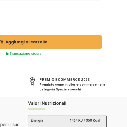
Aggiungi al carrello

Transazione sicura
PREMIO ECOMMERCE 2023
Premiato come miglior e-commerce nella
categoria Spezie e secchi
Valori Nutrizionali
Energia
1464 KJ / 350 Kcal
per il suo