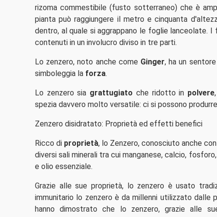
rizoma commestibile (fusto sotterraneo) che è ampi
pianta può raggiungere il metro e cinquanta d'altezza
dentro, al quale si aggrappano le foglie lanceolate. I f
contenuti in un involucro diviso in tre parti.
Lo zenzero, noto anche come
Ginger
, ha un sentore 
simboleggia la
forza
.
Lo zenzero sia
grattugiato
che ridotto in
polvere
spezia davvero molto versatile: ci si possono produrr
Zenzero disidratato: Proprietà ed effetti benefici
Ricco di
proprietà
, lo Zenzero, conosciuto anche con 
diversi sali minerali tra cui manganese, calcio, fosforo
e olio essenziale.
Grazie alle sue proprietà, lo zenzero è usato tra
immunitario lo zenzero è da millenni utilizzato dalle
hanno dimostrato che lo zenzero, grazie alle sue 