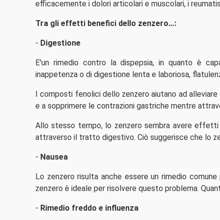
efficacemente i dolori articolari e muscolari, i reumat
Tra gli effetti benefici dello zenzero…:
-
Digestione
E'un rimedio contro la dispepsia, in quanto è cap
inappetenza o di digestione lenta e laboriosa, flatule
I composti fenolici dello zenzero aiutano ad alleviare l'
e a sopprimere le contrazioni gastriche mentre attrave
Allo stesso tempo, lo zenzero sembra avere effetti be
attraverso il tratto digestivo. Ciò suggerisce che lo z
-
Nausea
Lo zenzero risulta anche essere un rimedio comune pe
zenzero è ideale per risolvere questo problema. Qua
-
Rimedio freddo e influenza