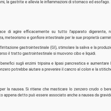
ismi, la gastrite e allevia le infiammazioni di stomaco ed esofago.
ace di agire efficacemente su tutto l’apparato digerente, n
nza, meteorismo e gonfiore intestinale per le sue proprietà carmin
irritazione gastrointestinale (GI), stimolare la saliva e la produzi
rso il tratto gastrointestinale si muovono cibo e liquidi.
nefici sugli enzimi tripsina e lipasi pancreatica e aumentare l
enzero potrebbe aiutare a prevenire il cancro al colon e la stitich
r la nausea. Si ritiene che masticare lo zenzero crudo o bere 
nto appena detto può essere associato anche a nausea da gravid