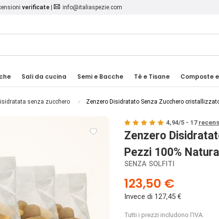
ecensioni
verificate
|
info@italiaspezie.com
iche
Sali da cucina
Semi e Bacche
Tè e Tisane
Composte e
disidratata senza zucchero
Zenzero Disidratato Senza Zucchero cristallizzato
4,94
/
5
-
17
recens

Zenzero Disidratat
Pezzi 100% Natural
SENZA SOLFITI
123,50 €
Invece di 127,45 €
Tutti i prezzi includono l'IVA.