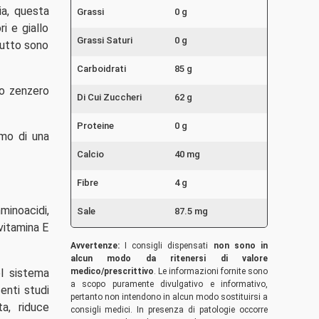
ia, questa
Grassi
0 g
i e giallo
Grassi Saturi
0 g
frutto sono
Carboidrati
85 g
 lo zenzero
Di Cui Zuccheri
62 g
Proteine
0 g
amo di una
Calcio
40 mg
Fibre
4 g
minoacidi,
Sale
87.5 mg
 vitamina E
Avvertenze:
I consigli dispensati
non sono in
alcun modo da ritenersi di valore
el sistema
medico/prescrittivo
. Le informazioni fornite sono
a scopo puramente divulgativo e informativo,
enti studi
pertanto non intendono in alcun modo sostituirsi a
a, riduce
consigli medici. In presenza di patologie occorre