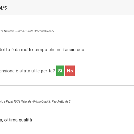
94
/
5
0% Naturale - Prima Qualità | Pacchetto da 5
dotto è da molto tempo che ne faccio uso
nsione è stata utile per te?
Sì
No
to a Pezzi 100% Naturale - Prima Qualità | Pacchetto da 5
a, ottima qualità