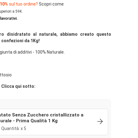
 10%
sul tuo ordine?
Scopri come
uperiori a 59€.
lavorativi.
ro disidratato al naturale, abbiamo creato questo
 confezioni da 1Kg!
iunta di additivi - 100% Naturale.
uttosio
 Clicca qui sotto:
atato Senza Zucchero cristallizzato a
urale - Prima Qualità 1 Kg
 Quantità: x 5