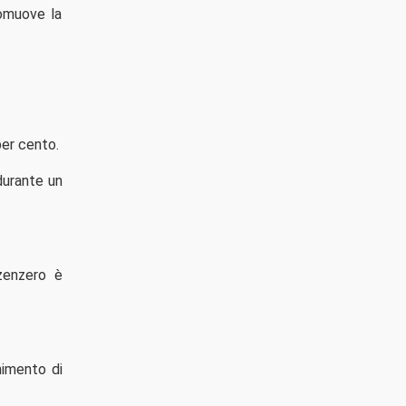
romuove la
per cento.
durante un
 zenzero è
enimento di