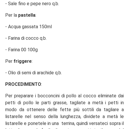
-
Sale fino e pepe nero q.b.
Per la
pastella
:
-
Acqua gassata 150ml
-
Farina di cocco q.b.
-
Farina 00 100g
Per
friggere
:
-
Olio di semi di arachide q.b.
PROCEDIMENTO
:
Per preparare i bocconcini di pollo al cocco eliminate dai
petti di pollo le parti grasse, tagliate a metà i petti in
modo da ottenere delle fette più sottili da tagliare a
listarelle nel senso della lunghezza, dividete a metà le
listarelle e ponetele in una terrina, quindi versateci sopra il