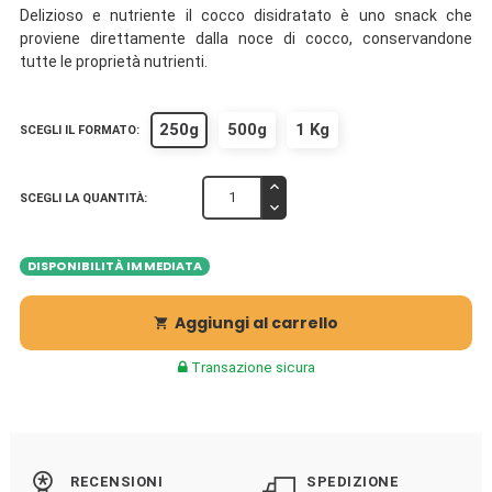
Delizioso e nutriente il cocco disidratato è uno snack che
proviene direttamente dalla noce di cocco, conservandone
tutte le proprietà nutrienti.
250g
500g
1 Kg
SCEGLI IL FORMATO:
SCEGLI LA QUANTITÀ:
DISPONIBILITÀ IMMEDIATA
Aggiungi al carrello

Transazione sicura
RECENSIONI
SPEDIZIONE