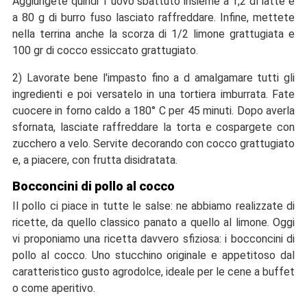
Aggiungete quindi 1 uovo sbattuto insieme a 1,2 dl latte e
a 80 g di burro fuso lasciato raffreddare. Infine, mettete
nella terrina anche la scorza di 1/2 limone grattugiata e
100 gr di cocco essiccato grattugiato.
2) Lavorate bene l'impasto fino a d amalgamare tutti gli
ingredienti e poi versatelo in una tortiera imburrata. Fate
cuocere in forno caldo a 180° C per 45 minuti. Dopo averla
sfornata, lasciate raffreddare la torta e cospargete con
zucchero a velo. Servite decorando con cocco grattugiato
e, a piacere, con frutta disidratata.
Bocconcini di pollo al cocco
Il pollo ci piace in tutte le salse: ne abbiamo realizzate di
ricette, da quello classico panato a quello al limone. Oggi
vi proponiamo una ricetta davvero sfiziosa: i bocconcini di
pollo al cocco. Uno stucchino originale e appetitoso dal
caratteristico gusto agrodolce, ideale per le cene a buffet
o come aperitivo.