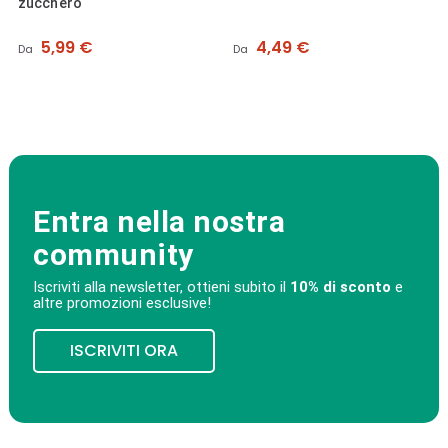
zucchero
Prezzo
Prezzo
5,99 €
4,49 €
Da
Da
Entra nella nostra
community
Iscriviti alla newsletter, ottieni subito il
10% di sconto
e
altre promozioni esclusive!
ISCRIVITI ORA