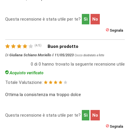
Questa recensione è stata utile per te?
Sì
No
Segnala
(
4
/
5
)
Buon prodotto
Di
Giuliana Schiano Moriello
il
11/05/2023
Cocco disidratato a fette
0
di
0
hanno trovato la seguente recensione utile
Acquisto verificato
Totale Valutazione:
Ottima la consistenza ma troppo dolce
Questa recensione è stata utile per te?
Sì
No
Segnala