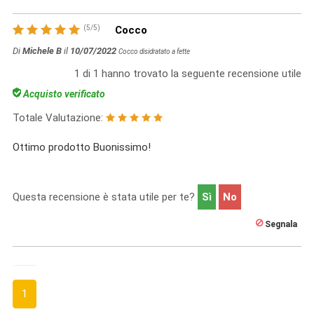
(
5
/
5
)
Cocco
Di
Michele B
il
10/07/2022
Cocco disidratato a fette
1
di
1
hanno trovato la seguente recensione utile
Acquisto verificato
Totale Valutazione:
Ottimo prodotto Buonissimo!
Questa recensione è stata utile per te?
Sì
No
Segnala
1