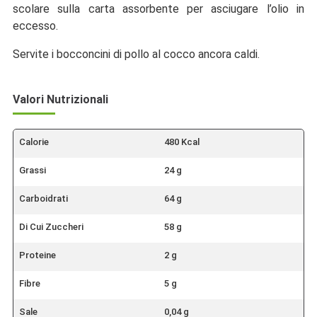
scolare sulla carta assorbente per asciugare l’olio in
eccesso.
Servite i bocconcini di pollo al cocco ancora caldi.
Valori Nutrizionali
Calorie
480 Kcal
Grassi
24 g
Carboidrati
64 g
Di Cui Zuccheri
58 g
Proteine
2 g
Fibre
5 g
Sale
0,04 g