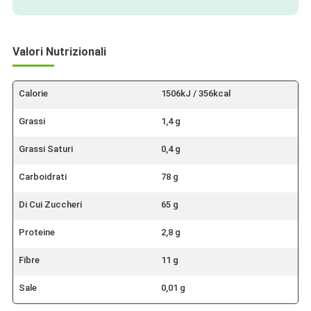
Valori Nutrizionali
Calorie
1506kJ / 356kcal
Grassi
1,4 g
Grassi Saturi
0,4 g
Carboidrati
78 g
Di Cui Zuccheri
65 g
Proteine
2,8 g
Fibre
11 g
Sale
0,01 g