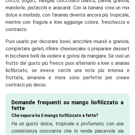
cocco, yogurt, vaniglia, cioccolato bianco, panna, granola,
mandorle, pistacchi e anacardi. Con la banana crea un mix
dolce e morbido, con l’ananas diventa ancora più tropicale,
mentre con fragola e kiwi aggiunge colore, freschezza e
contrasto.
Puoi usarlo per decorare bowl, arricchire muesli e granole,
completare gelati, rifinire cheesecake o preparare dessert
in bicchiere belli da vedere e golosi da mangiare. Se vuoi un
frutto dal gusto più fresco puoi alternarlo a kiwi o ananas
liofilizzato; se invece cerchi una nota più intensa e
fruttata, amarena e mora sono perfette per creare
contrasti più decisi.
Domande frequenti su mango liofilizzato a
fette
Che sapore ha il mango liofilizzato a fette?
Ha un gusto dolce, tropicale e profumato, con una
consistenza croccante che lo rende piacevole sia