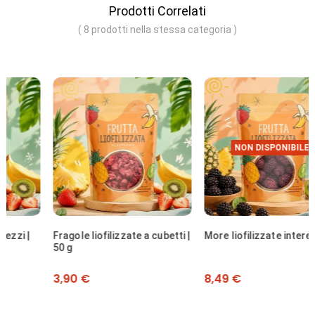
Prodotti Correlati
( 8 prodotti nella stessa categoria )
NON DISPONIBILE
Fragole liofilizzate a cubetti |
More liofilizzate intere | 50 g
50 g
Prezzo
Prezzo
3,90 €
8,49 €