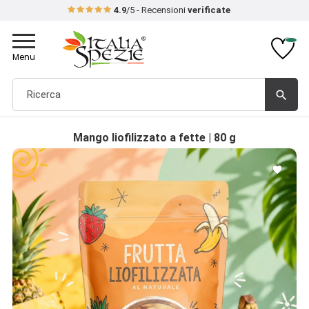
4.9
/5 - Recensioni
verificate
Toggle
navigation
Menu
search
Mango liofilizzato a fette | 80 g
