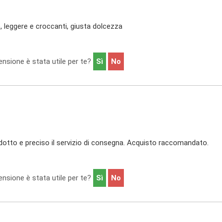
 leggere e croccanti, giusta dolcezza
nsione è stata utile per te?
Sì
No
otto e preciso il servizio di consegna. Acquisto raccomandato.
nsione è stata utile per te?
Sì
No