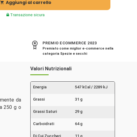
Aggiungi al carrello

Transazione sicura
PREMIO ECOMMERCE 2023
Premiato come miglior e-commerce nella
categoria Spezie e secchi
Valori Nutrizionali
Energia
547 kCal / 2289 kJ
almente da
Grassi
31 g
da 250 g o
Grassi Saturi
29 g
Carboidrati
64 g
Di Cui Zuccheri
11 g