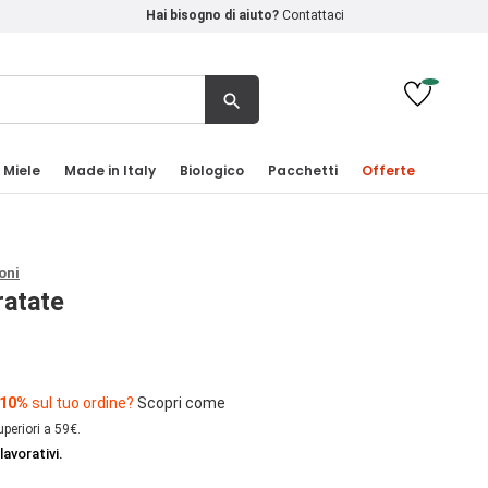
Hai bisogno di aiuto?
Contattaci
search
 Miele
Made in Italy
Biologico
Pacchetti
Offerte
oni
ratate
 10%
sul tuo ordine?
Scopri come
uperiori a 59€.
lavorativi.