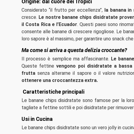
Origine: dal cuore dei Tropici
Considerato “il frutto per eccellenza”,
la banana in
cresce.
Le nostre banane chips disidratate proveng
il Costa Rica e l’Ecuador
. Questi paesi sono rinomati
consente alle banane di crescere rigogliose. Le banan
loro sapore è al massimo, per garantire uno snack che
Ma come si arriva a questa delizia croccante?
Il processo è semplice ma affascinante.
Le banane,
Queste fettine
vengono poi disidratate a bassa
frutta
senza alterarne il sapore o il valore nutrizi
ottenere una croccantezza extra.
Caratteristiche principali
Le banane chips disidratate sono famose per la lor
tagliate a fettine sottili e poi disidratate per rimuover
Usi in Cucina
Le banane chips disidratate sono un vero jolly in cucin