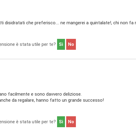
tti disidratati che preferisco.... ne mangerei a quintalate!, chi non f
nsione è stata utile per te?
Sì
No
ano facilmente e sono davvero deliziose.
nche da regalare, hanno fatto un grande successo!
nsione è stata utile per te?
Sì
No