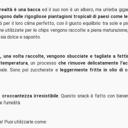
 realtà è una bacca
ed il suo non è un albero, ma un’erba giga
ono dalle rigogliose piantagioni tropicali di paesi come le 
 per il loro clima perfetto, con il giusto equilibrio tra sole e p
e utilizzate per le chips vengono raccolte a piena maturazione,
 sia dolce e saporito.
 una volta raccolte, vengono sbucciate e tagliate a fettin
 temperatura
, un processo
che rimuove delicatamente l’ac
onale. Sono poi zuccherate e
leggermente fritte in olio di 
o
croccantezza irresistibile
. Questo snack è fatto con banan
e l'umidità.
a! Puoi utilizzarle come: