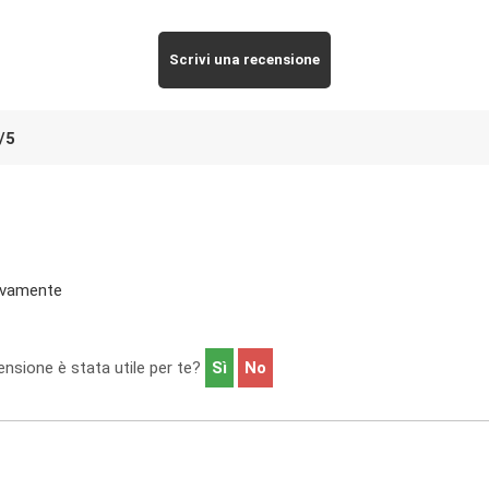
Scrivi una recensione
/
5
vivamente
nsione è stata utile per te?
Sì
No