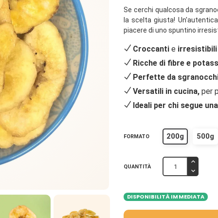
Se cerchi qualcosa da sgranoc
la scelta giusta! Un'autentica
piacere di uno spuntino irresist
Croccanti
e
irresistibili
Ricche di fibre e potas
Perfette da sgranocchi
Versatili in cucina,
per 
Ideali per chi segue un
200g
500g
FORMATO
QUANTITÀ
DISPONIBILITÀ IMMEDIATA