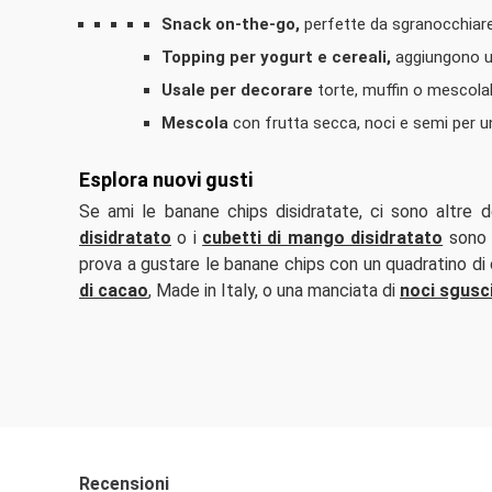
Snack on-the-go,
perfette da sgranocchiare
Topping per yogurt e cereali,
aggiungono u
Usale per decorare
torte, muffin o mescolal
Mescola
con frutta secca, noci e semi per u
Esplora nuovi gusti
Se ami le banane chips disidratate, ci sono altre d
disidratato
o i
cubetti di mango disidratato
sono o
prova a gustare le banane chips con un quadratino di
di cacao
, Made in Italy, o una manciata di
noci sgusci
Recensioni