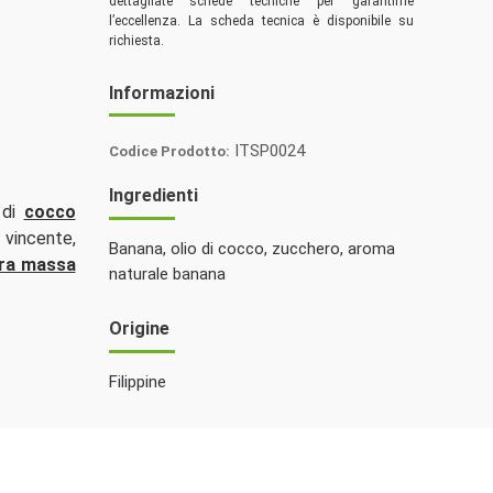
dettagliate schede tecniche per garantirne
l’eccellenza. La scheda tecnica è disponibile su
richiesta.
Informazioni
ITSP0024
Codice Prodotto:
Italia
Ingredienti
Spezie
 di
cocco
 vincente,
Banana, olio di cocco, zucchero, aroma
ura massa
naturale banana
Origine
Filippine