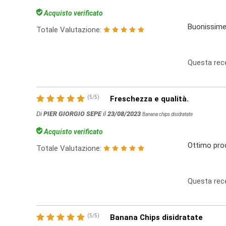
Acquisto verificato
Buonissime,
Totale Valutazione:
Questa rece
(
5
/
5
)
Freschezza e qualità.
Di
PIER GIORGIO SEPE
il
23/08/2023
Banana chips disidratate
Acquisto verificato
Ottimo prod
Totale Valutazione:
Questa rece
(
5
/
5
)
Banana Chips disidratate