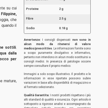
nte su cui
Proteine
2 g
Filippine,
Fibre
2.5 g
ioggia, che
 quando il
Sodio
0.18 g
Avvertenze:
I consigli dispensati
non sono in
alcun modo da ritenersi di valore
e sottili
.
medico/prescrittivo
. Le informazioni fornite sono
qua dalla
a scopo puramente divulgativo e informativo,
pertanto non intendono in alcun modo sostituirsi a
cocco
per
consigli medici. In presenza di patologie occorre
sempre consultare il proprio medico.
Immagini a solo scopo illustrativo. Il prodotto e le
informazioni in esse riportate possono subire
e mature,
variazioni in base alla disponibilità di magazzino e
al formato selezionato.
Qualità Garantita:
I nostri prodotti rispettano i più
alti standard di qualità e sicurezza. Ogni articolo è
sottoposto a rigorose analisi e accompagnato da