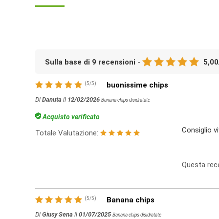
Sulla base di
9
recensioni
-
5,00
(
5
/
5
)
buonissime chips
Di
Danuta
il
12/02/2026
Banana chips disidratate
Acquisto verificato
Consiglio 
Totale Valutazione:
Questa rece
(
5
/
5
)
Banana chips
Di
Giusy Sena
il
01/07/2025
Banana chips disidratate