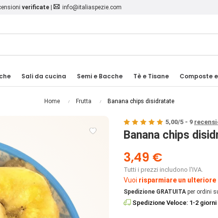
ecensioni
verificate
|
info@italiaspezie.com
iche
Sali da cucina
Semi e Bacche
Tè e Tisane
Composte e
Home
Frutta
Banana chips disidratate
5,00
/
5
-
9
recensi

Banana chips disid
3,49 €
Tutti i prezzi includono l'IVA.
Vuoi
risparmiare un ulteriore
Spedizione GRATUITA
per ordini s
Spedizione Veloce: 1-2 giorni 