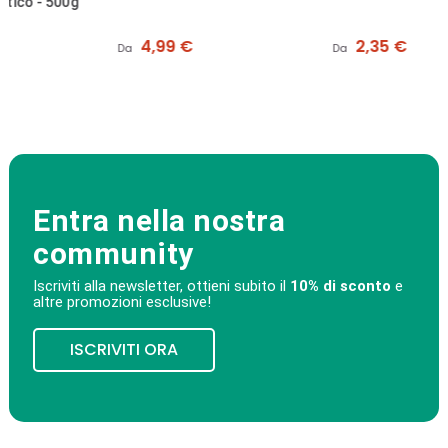
Prezzo
Prezzo
4,99 €
2,35 €
Da
Da
Entra nella nostra
community
Iscriviti alla newsletter, ottieni subito il
10% di sconto
e
altre promozioni esclusive!
ISCRIVITI ORA