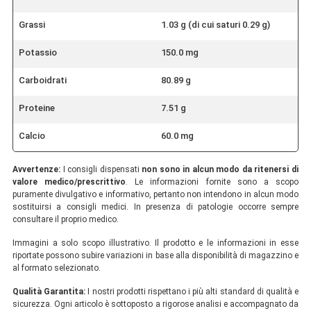
Grassi
1.03 g (di cui saturi 0.29 g)
Potassio
150.0 mg
Carboidrati
80.89 g
Proteine
7.51 g
Calcio
60.0 mg
Avvertenze:
I consigli dispensati
non sono in alcun modo da ritenersi di
valore medico/prescrittivo
. Le informazioni fornite sono a scopo
puramente divulgativo e informativo, pertanto non intendono in alcun modo
sostituirsi a consigli medici. In presenza di patologie occorre sempre
consultare il proprio medico.
Immagini a solo scopo illustrativo. Il prodotto e le informazioni in esse
riportate possono subire variazioni in base alla disponibilità di magazzino e
al formato selezionato.
Qualità Garantita:
I nostri prodotti rispettano i più alti standard di qualità e
sicurezza. Ogni articolo è sottoposto a rigorose analisi e accompagnato da