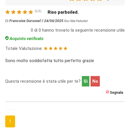
(
5
/
5
)
Riso parboiled.
Di
Francoise Durussel
il
24/04/2025
Riso Ribe Parboiled
0
di
0
hanno trovato la seguente recensione utile
Acquisto verificato
Totale Valutazione:
Sono molto soddisfatta tutto perfetto grazie
Questa recensione è stata utile per te?
Sì
No
Segnala
1