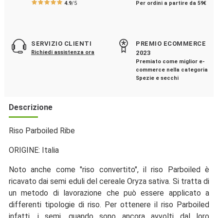
4.9
/5
Per ordini a partire da 59€
SERVIZIO CLIENTI
PREMIO ECOMMERCE
Richiedi assistenza ora
2023
Premiato come miglior e-
commerce nella categoria
Spezie e secchi
Descrizione
Riso Parboiled Ribe
ORIGINE: Italia
Noto anche come "riso convertito", il riso Parboiled è
ricavato dai semi eduli del cereale Oryza sativa. Si tratta di
un metodo di lavorazione che può essere applicato a
differenti tipologie di riso. Per ottenere il riso Parboiled
infatti, i semi, quando sono ancora avvolti dal loro