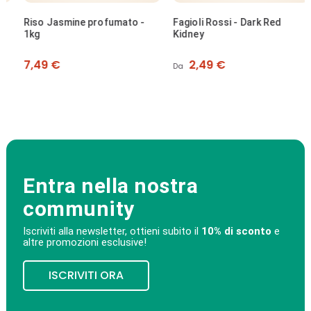
Riso Jasmine profumato -
Fagioli Rossi - Dark Red
1kg
Kidney
Prezzo
Prezzo
7,49 €
2,49 €
Da
Entra nella nostra
community
Iscriviti alla newsletter, ottieni subito il
10% di sconto
e
altre promozioni esclusive!
ISCRIVITI ORA