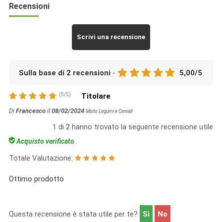
Recensioni
Scrivi una recensione
Sulla base di
2
recensioni
-
5,00
/
5
(
5
/
5
)
Titolare
Di
Francesco
il
08/02/2024
Misto Legumi e Cereali
1
di
2
hanno trovato la seguente recensione utile
Acquisto verificato
Totale Valutazione:
Ottimo prodotto
Questa recensione è stata utile per te?
Sì
No