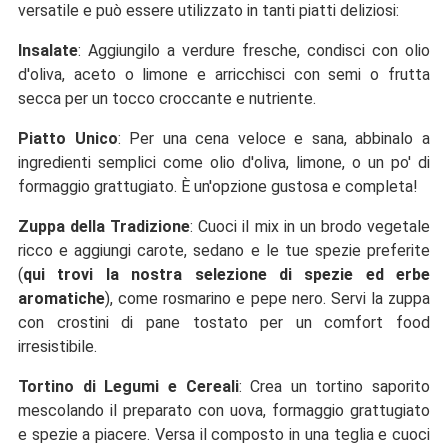
versatile e può essere utilizzato in tanti piatti deliziosi:
Insalate
: Aggiungilo a verdure fresche, condisci con olio
d'oliva, aceto o limone e arricchisci con semi o frutta
secca per un tocco croccante e nutriente.
Piatto Unico
: Per una cena veloce e sana, abbinalo a
ingredienti semplici come olio d'oliva, limone, o un po' di
formaggio grattugiato. È un'opzione gustosa e completa!
Zuppa della Tradizione
: Cuoci il mix in un brodo vegetale
ricco e aggiungi carote, sedano e le tue spezie preferite
(
qui trovi la nostra selezione di spezie ed erbe
aromatiche
), come rosmarino e pepe nero. Servi la zuppa
con crostini di pane tostato per un comfort food
irresistibile.
Tortino di Legumi e Cereali
: Crea un tortino saporito
mescolando il preparato con uova, formaggio grattugiato
e spezie a piacere. Versa il composto in una teglia e cuoci