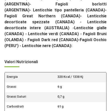
(ARGENTINA)-
Fagioli borlotti
(ARGENTINA)-
Lenticchie tipo pantelleria (CANADA)-
Fagioli Great Northern (CANADA)- Lenticchie
decorticate spezzate (CANADA) -
Lenticchie
decorticate intere (AUSTRALIA) -Lenticchie gialle
(CANADA) - Lenticchie verdi (CANADA) -
Fagioli Bruni
(OLANDA) -
Fagioli Dark red (CANADA)-
Fagioli Occhio
(PERU') -
Lenticchie nere (CANADA):
Valori Nutrizionali
Energia
320 Kcal / 1338 Kj
Grassi
6 g
Grassi Saturi
0,7 g
Carboidrati
61 g