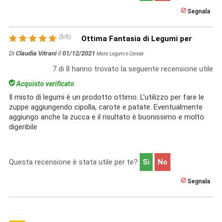
Segnala
(
5
/
5
)
Ottima Fantasia di Legumi per
Di
Claudia Vitrani
il
01/12/2021
Misto Legumi e Cereali
7
di
8
hanno trovato la seguente recensione utile
Acquisto verificato
Il misto di legumi è un prodotto ottimo. L'utilizzo per fare le
zuppe aggiungendo cipolla, carote e patate. Eventualmente
aggiungo anche la zucca e il risultato è buonissimo e molto
digeribile
Questa recensione è stata utile per te?
Sì
No
Segnala