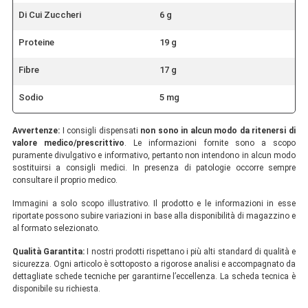
Di Cui Zuccheri
6 g
Proteine
19 g
Fibre
17 g
Sodio
5 mg
Avvertenze:
I consigli dispensati
non sono in alcun modo da ritenersi di
valore medico/prescrittivo
. Le informazioni fornite sono a scopo
puramente divulgativo e informativo, pertanto non intendono in alcun modo
sostituirsi a consigli medici. In presenza di patologie occorre sempre
consultare il proprio medico.
Immagini a solo scopo illustrativo. Il prodotto e le informazioni in esse
riportate possono subire variazioni in base alla disponibilità di magazzino e
al formato selezionato.
Qualità Garantita:
I nostri prodotti rispettano i più alti standard di qualità e
sicurezza. Ogni articolo è sottoposto a rigorose analisi e accompagnato da
dettagliate schede tecniche per garantirne l’eccellenza. La scheda tecnica è
disponibile su richiesta.