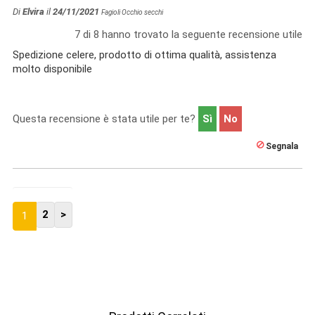
Di
Elvira
il
24/11/2021
Fagioli Occhio secchi
7
di
8
hanno trovato la seguente recensione utile
Spedizione celere, prodotto di ottima qualità, assistenza
molto disponibile
Questa recensione è stata utile per te?
Sì
No
Segnala
2
>
1