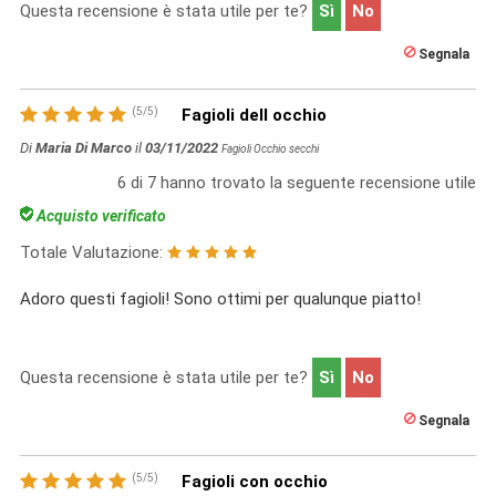
Questa recensione è stata utile per te?
Sì
No
Segnala
(
5
/
5
)
Fagioli dell occhio
Di
Maria Di Marco
il
03/11/2022
Fagioli Occhio secchi
6
di
7
hanno trovato la seguente recensione utile
Acquisto verificato
Totale Valutazione:
Adoro questi fagioli! Sono ottimi per qualunque piatto!
Questa recensione è stata utile per te?
Sì
No
Segnala
(
5
/
5
)
Fagioli con occhio