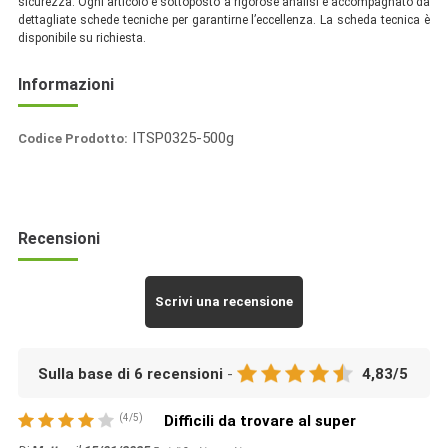
sicurezza. Ogni articolo è sottoposto a rigorose analisi e accompagnato da
dettagliate schede tecniche per garantirne l’eccellenza. La scheda tecnica è
disponibile su richiesta.
Informazioni
ITSP0325-500g
Codice Prodotto:
Italia
Spezie
Recensioni
Scrivi una recensione
Sulla base di
6
recensioni
-
4,83
/
5
(
4
/
5
)
Difficili da trovare al super