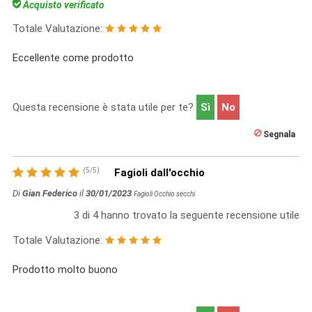
Acquisto verificato
Totale Valutazione:
Eccellente come prodotto
Questa recensione è stata utile per te?
Sì
No
Segnala
(
5
/
5
)
Fagioli dall'occhio
Di
Gian Federico
il
30/01/2023
Fagioli Occhio secchi
3
di
4
hanno trovato la seguente recensione utile
Totale Valutazione:
Prodotto molto buono