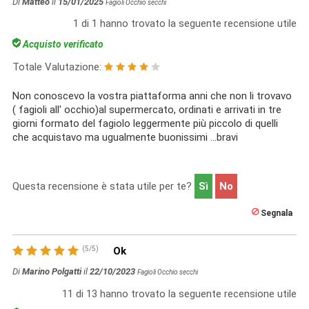
Di
Matteo
il
15/01/2025
Fagioli Occhio secchi
1
di
1
hanno trovato la seguente recensione utile
Acquisto verificato
Totale Valutazione:
Non conoscevo la vostra piattaforma anni che non li trovavo
( fagioli all' occhio)al supermercato, ordinati e arrivati in tre
giorni formato del fagiolo leggermente più piccolo di quelli
che acquistavo ma ugualmente buonissimi ...bravi
Questa recensione è stata utile per te?
Sì
No
Segnala
(
5
/
5
)
Ok
Di
Marino Polgatti
il
22/10/2023
Fagioli Occhio secchi
11
di
13
hanno trovato la seguente recensione utile