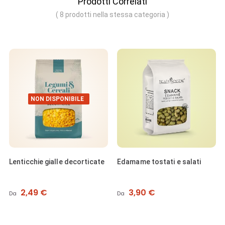
Prodotti Correlati
( 8 prodotti nella stessa categoria )
NON DISPONIBILE
Lenticchie gialle decorticate
Edamame tostati e salati
Prezzo
Prezzo
2,49 €
3,90 €
Da
Da