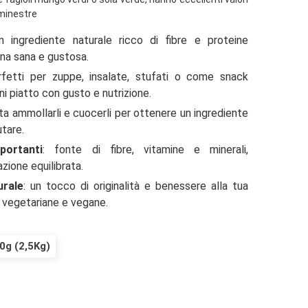
 minestre
n ingrediente naturale ricco di fibre e proteine
ina sana e gustosa.
rfetti per zuppe, insalate, stufati o come snack
ni piatto con gusto e nutrizione.
sta ammollarli e cuocerli per ottenere un ingrediente
utare.
portanti
: fonte di fibre, vitamine e minerali,
zione equilibrata.
urale
: un tocco di originalità e benessere alla tua
e vegetariane e vegane.
0g (2,5Kg)