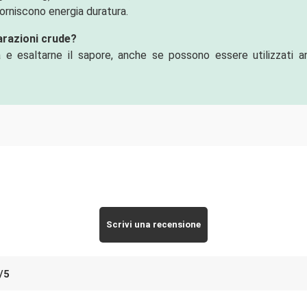
orniscono energia duratura.
arazioni crude?
ità e esaltarne il sapore, anche se possono essere utilizzati a
Scrivi una recensione
/
5