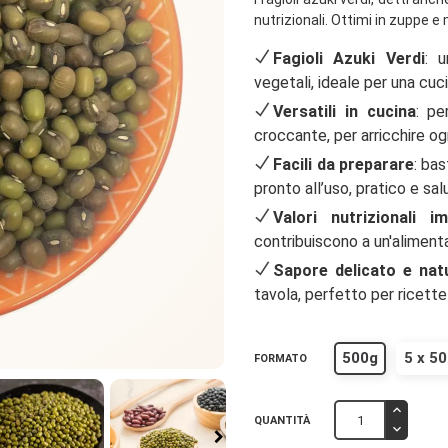
nutrizionali. Ottimi in zuppe e
Fagioli Azuki Verdi
: u
vegetali, ideale per una cuc
Versatili in cucina
: pe
croccante, per arricchire og
Facili da preparare
: ba
pronto all’uso, pratico e sal
Valori nutrizionali im
contribuiscono a un'alimenta
Sapore delicato e nat
tavola, perfetto per ricett
500g
5 x 50
FORMATO
QUANTITÀ