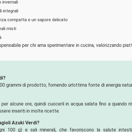
invernali
 integrali
enza compatta e un sapore delicato
ali misti
à
dispensabile per chi ama sperimentare in cucina, valorizzando piat
di?
100 grammi di prodotto, fornendo un’ottima fonte di energia natur
a per alcune ore, quindi cuocerli in acqua salata fino a quando r
sere inseriti in molte ricette.
Fagioli Azuki Verdi?
ni 100 g) e sali minerali, che favoriscono la salute intestin