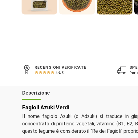
RECENSIONI VERIFICATE
SPE
4.9
/5
Per o
Descrizione
Fagioli Azuki Verdi
Il nome fagiolo Azuki (o Adzuki) si traduce in gi
concentrato di proteine vegetali, vitamine (B1, B2, B
questo legume è considerato il "Re dei Fagioli" proprio 