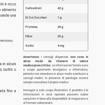
hi è ricco
Carboidrati
42 g
un alimento
ssiede una
Di Cui Zuccheri
1 g
Proteine
20 g
Fibre
25 g
 nervoso;
Sodio
4 mg
Avvertenze:
I consigli dispensati
non sono in
alcun modo da ritenersi di valore
 in alcuni
medico/prescrittivo
. Le informazioni fornite sono
 bolliti o
a scopo puramente divulgativo e informativo,
pertanto non intendono in alcun modo sostituirsi a
consigli medici. In presenza di patologie occorre
sempre consultare il proprio medico.
ata fino a
Immagini a solo scopo illustrativo. Il prodotto e le
informazioni in esse riportate possono subire
variazioni in base alla disponibilità di magazzino e
al formato selezionato.