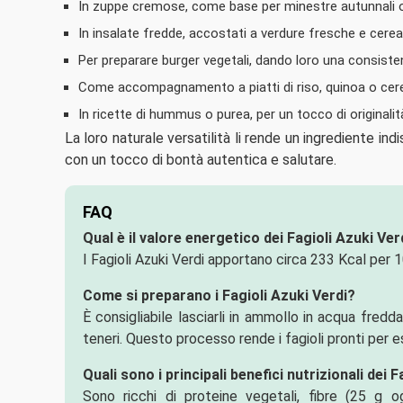
In zuppe cremose, come base per minestre autunnali o 
In insalate fredde, accostati a verdure fresche e cereali
Per preparare burger vegetali, dando loro una consist
Come accompagnamento a piatti di riso, quinoa o cere
In ricette di hummus o purea, per un tocco di originalit
La loro naturale versatilità li rende un ingrediente in
con un tocco di bontà autentica e salutare.
FAQ
Qual è il valore energetico dei Fagioli Azuki Ver
I Fagioli Azuki Verdi apportano circa 233 Kcal per 
Come si preparano i Fagioli Azuki Verdi?
È consigliabile lasciarli in ammollo in acqua fredd
teneri. Questo processo rende i fagioli pronti per es
Quali sono i principali benefici nutrizionali dei 
Sono ricchi di proteine vegetali, fibre (25 g og