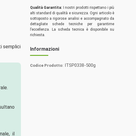
Qualità Garantita:
I nostri prodotti rispettano i più
alti standard di qualità e sicurezza. Ogni articolo è
sottoposto a rigorose analisi e accompagnato da
dettagliate schede tecniche per garantirne
l’eccellenza. La scheda tecnica è disponibile su
richiesta.
ti semplici
Informazioni
ITSP0338-500g
Codice Prodotto:
Italia
Spezie
ale.
isultano
ale, il