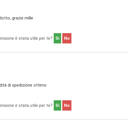
otto, grazie mille
nsione è stata utile per te?
Sì
No
idità di spedizione ottimo
nsione è stata utile per te?
Sì
No