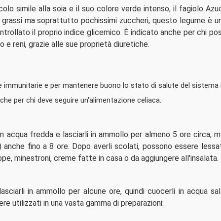
o simile alla soia e il suo colore verde intenso, il fagiolo Azuc
pochi grassi ma soprattutto pochissimi zuccheri, questo legume è 
ollato il proprio indice glicemico. È indicato anche per chi po
 e reni, grazie alle sue proprietà diuretiche.
ese immunitarie e per mantenere buono lo stato di salute del sistema
he per chi deve seguire un'alimentazione celiaca.
in acqua fredda e lasciarli in ammollo per almeno 5 ore circa, ma
 anche fino a 8 ore. Dopo averli scolati, possono essere lessati,
zuppe, minestroni, creme fatte in casa o da aggiungere all'insalata.
lasciarli in ammollo per alcune ore, quindi cuocerli in acqua sal
re utilizzati in una vasta gamma di preparazioni: