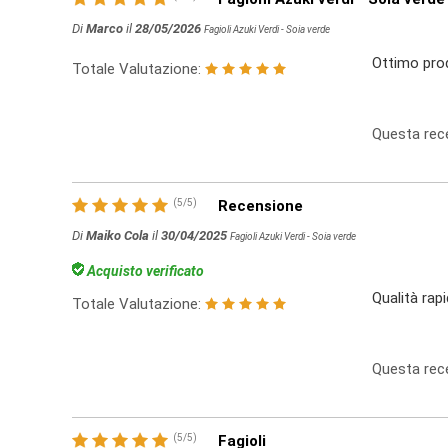
Di
Marco
il
28/05/2026
Fagioli Azuki Verdi - Soia verde
Ottimo prod
Totale Valutazione:
Questa rece
(
5
/
5
)
Recensione
Di
Maiko Cola
il
30/04/2025
Fagioli Azuki Verdi - Soia verde
Acquisto verificato
Qualità rap
Totale Valutazione:
Questa rece
(
5
/
5
)
Fagioli