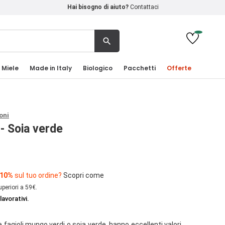
Hai bisogno di aiuto?
Contattaci
search
 Miele
Made in Italy
Biologico
Pacchetti
Offerte
oni
 - Soia verde
 10%
sul tuo ordine?
Scopri come
uperiori a 59€.
lavorativi.
he fagioli mungo verdi o soia verde, hanno eccellenti valori