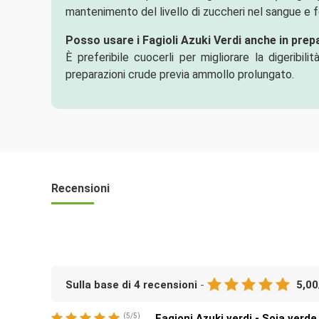
mantenimento del livello di zuccheri nel sangue e f
Posso usare i Fagioli Azuki Verdi anche in prep
È preferibile cuocerli per migliorare la digeribil
preparazioni crude previa ammollo prolungato.
Recensioni
Sulla base di
4
recensioni
-
5,00
(
5
/
5
)
Fagioni Azuki verdi - Soia verde