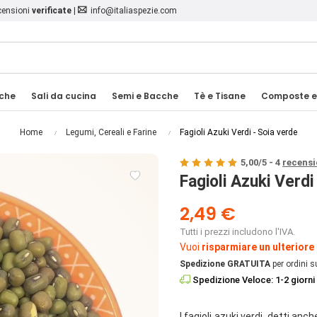
ecensioni
verificate
|
info@italiaspezie.com
iche
Sali da cucina
Semi e Bacche
Tè e Tisane
Composte e
Home
Legumi, Cereali e Farine
Fagioli Azuki Verdi - Soia verde
5,00
/
5
-
4
recensi

Fagioli Azuki Verdi
2,49 €
Tutti i prezzi includono l'IVA.
Vuoi
risparmiare un ulteriore
Spedizione GRATUITA
per ordini s
Spedizione Veloce: 1-2 giorni 
I fagioli azuki verdi, detti anc