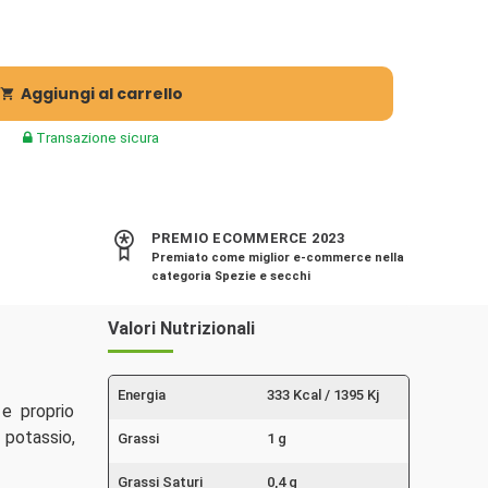
Aggiungi al carrello

Transazione sicura
PREMIO ECOMMERCE 2023
Premiato come miglior e-commerce nella
categoria Spezie e secchi
Valori Nutrizionali
Energia
333 Kcal / 1395 Kj
e proprio
 potassio,
Grassi
1 g
Grassi Saturi
0,4 g