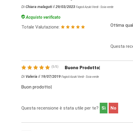
Di
Chiara malaguti
il
29/03/2023
Fagioli Azuki Verdi - Soia verde
Acquisto verificato
Ottima qual
Totale Valutazione:
Questa rece
(
5
/
5
)
Buono Prodotto|
Di
Valeria
il
19/07/2019
Fagioli Azuki Verdi - Soia verde
Buon prodotto|
Questa recensione è stata utile per te?
Sì
No