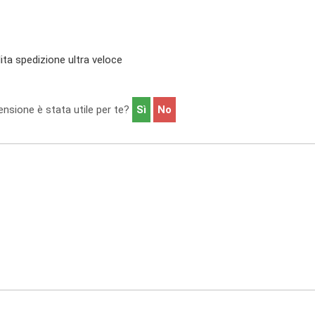
ita spedizione ultra veloce
nsione è stata utile per te?
Sì
No