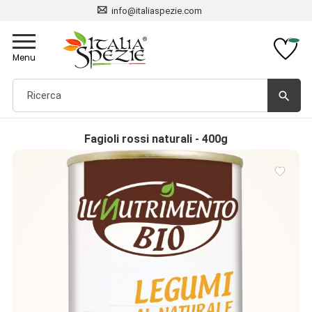
info@italiaspezie.com
Toggle
navigation
Menu
search
Fagioli rossi naturali - 400g
