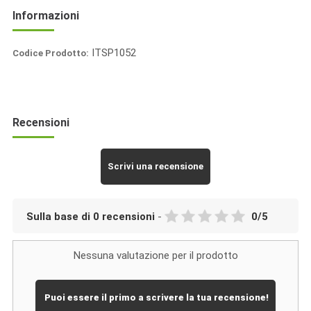
Informazioni
ITSP1052
Codice Prodotto:
Probios
Recensioni
Scrivi una recensione
Sulla base di
0
recensioni
-
0
/
5
Nessuna valutazione per il prodotto
Puoi essere il primo a scrivere la tua recensione!