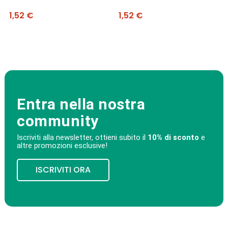
Prezzo
Prezzo
1,52 €
1,52 €
Entra nella nostra
community
Iscriviti alla newsletter, ottieni subito il
10% di sconto
e
altre promozioni esclusive!
ISCRIVITI ORA