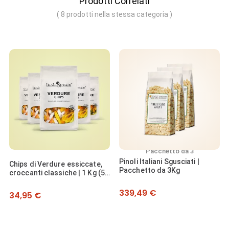
Prodotti Correlati
( 8 prodotti nella stessa categoria )
Pacchetto da 3
Pacchetto da 4
Pinoli Italiani Sgusciati |
Mix Zenzero disidratato
te,
Pacchetto da 3Kg
[Pacchetto da 4]
g (5
Prezzo
Prezzo
339,49 €
49,90 €