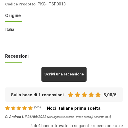
PKG-ITSP0013
Codice Prodotto:
Italia
Origine
Spezie
Italia
Recensioni
Scrivi una recensione
Sulla base di
1
recensioni
-
5,00
/
5
(
5
/
5
)
Noci italiane prima scelta
Di
Andrea L
il
26/04/2022
Noci sgusciate Italiane - Prima scelta [Pacchetto da 5]
4
di
4
hanno trovato la seguente recensione utile