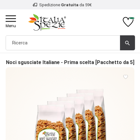
4.9
/5 - Recensioni
verificate
Toggle
navigation
Menu
search
Noci sgusciate Italiane - Prima scelta [Pacchetto da 5]
