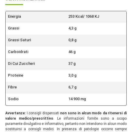
Energia
253 Kcal/ 1068 KJ
Grassi
4,3 g
Grassi Saturi
0,8 g
Carboidrati
46 g
Di Cui Zuccheri
37 g
Proteine
3,0 g
Fibre
6,7 g
Sodio
14 900 mg
Avvertenze:
I consigli dispensati
non sono in alcun modo da ritenersi di
valore medico/prescrittivo
. Le informazioni fornite sono a scopo
puramente divulgativo e informativo, pertanto non intendono in alcun modo
sostituirsi a consigli medici. In presenza di patologie occorre sempre