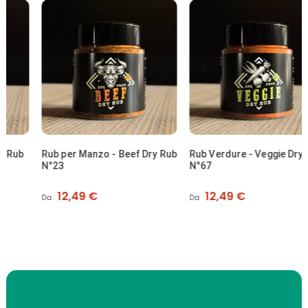
Rub per Manzo - Beef Dry Rub
Rub Verdure - Veggie Dry Rub
N°23
N°67
Prezzo
Prezzo
12,49 €
12,49 €
Da
Da