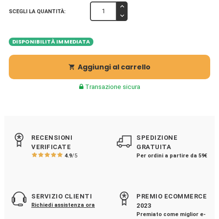
SCEGLI LA QUANTITÀ:
DISPONIBILITÀ IMMEDIATA
Aggiungi al carrello

Transazione sicura
RECENSIONI
SPEDIZIONE
VERIFICATE
GRATUITA
4.9
/5
Per ordini a partire da 59€
SERVIZIO CLIENTI
PREMIO ECOMMERCE
Richiedi assistenza ora
2023
Premiato come miglior e-