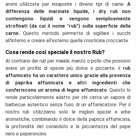
aromi utilizzata per insaporire i diversi tipi di carne.
A
differenza delle marinate liquide, i dry rub non
contengono liquidi e vengono semplicemente
strofinati (da cui il nome "rub") sulla superficie della
carne.
Questo metodo permette di sigillare i succhi
all'interno e creare all'esterno quella crosticina croccante.
Cosa rende così speciale il nostro Rub?
Al contrario dei rub per maiale, manzo o pollo che possono
avere un profilo di spezie più dolce o piccante, il
rub
affumicato ha un carattere unico
grazie alla presenza
di paprika affumicata e altri ingredienti che
conferiscono un aroma di legno affumicato
. Questo lo
rende particolarmente adatto per chi cerca un sapore di
barbecue autentico senza l'uso di un affumicatore. Per il
nostro rub utilizziamo solo le migliori spezie e erbe
aromatiche, combinando il dolce della paprica affumicata,
la profondità del coriandolo e la piccantezza del pepe
nero e peperoncino.