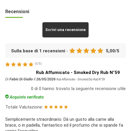
Recensioni
Scrivi una recensione
Sulla base di
1
recensioni
-
5,00
/
5
(
5
/
5
)
Rub Affumicato - Smoked Dry Rub N°59
Di
Fabio Di Giulio
il
26/05/2026
Rub Affumicato - Smoked Dry Rub N°59
0
di
0
hanno trovato la seguente recensione utile
Acquisto verificato
Totale Valutazione:
Semplicemente straordinario. Dà un gusto alla carne alla
brace, o in padella, fantastico ed il profumo che si spande fa
venire l'acquolina.