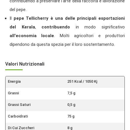
contribuendo a preservare l'arte della raccolta e lavorazione
del pepe.
Il
pepe Tellicherry è una delle principali esportazioni
del Kerala
,
contribuendo
in modo significativo
all'economia locale
. Molti agricoltori e produttori
dipendono da questa spezia per il loro sostentamento.
Valori Nutrizionali
Energia
251 Kcal / 1050 Kj
Grassi
7,5 g
Grassi Saturi
0,5 g
Carboidrati
75 g
Di Cui Zuccheri
8 g