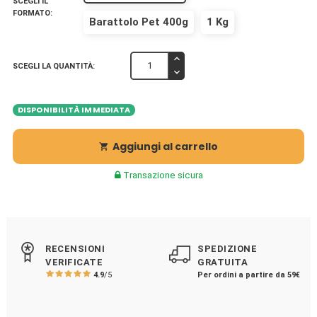
SCEGLI IL
FORMATO:
Barattolo Pet 400g
1 Kg
SCEGLI LA QUANTITÀ:
DISPONIBILITÀ IMMEDIATA
Aggiungi al carrello

Transazione sicura
RECENSIONI
SPEDIZIONE
VERIFICATE
GRATUITA
4.9
/5
Per ordini a partire da 59€