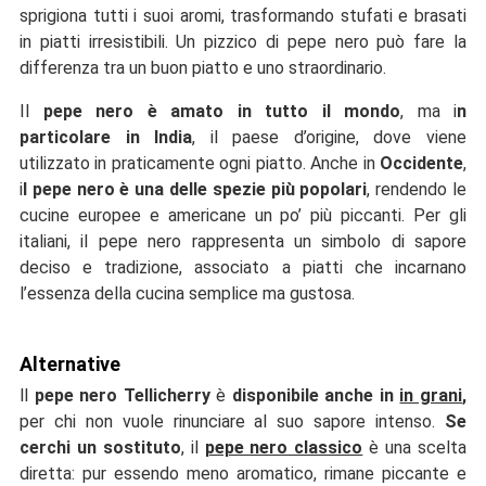
sprigiona tutti i suoi aromi, trasformando stufati e brasati
in piatti irresistibili. Un pizzico di pepe nero può fare la
differenza tra un buon piatto e uno straordinario.
Il
pepe nero è amato in tutto il mondo
, ma i
n
particolare in India
, il paese d’origine, dove viene
utilizzato in praticamente ogni piatto. Anche in
Occidente
,
i
l pepe nero è una delle spezie più popolari
, rendendo le
cucine europee e americane un po’ più piccanti. Per gli
italiani, il pepe nero rappresenta un simbolo di sapore
deciso e tradizione, associato a piatti che incarnano
l’essenza della cucina semplice ma gustosa.
Alternative
ll
pepe nero Tellicherry
è
disponibile anche in
in grani
,
per chi non vuole rinunciare al suo sapore intenso.
Se
cerchi un sostituto
, il
pepe nero classico
è una scelta
diretta: pur essendo meno aromatico, rimane piccante e