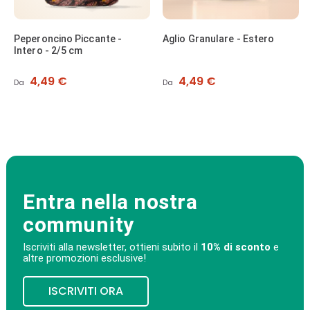
Peperoncino Piccante -
Aglio Granulare - Estero
Intero - 2/5 cm
Prezzo
Prezzo
4,49 €
4,49 €
Da
Da
Entra nella nostra
community
Iscriviti alla newsletter, ottieni subito il
10% di sconto
e
altre promozioni esclusive!
ISCRIVITI ORA