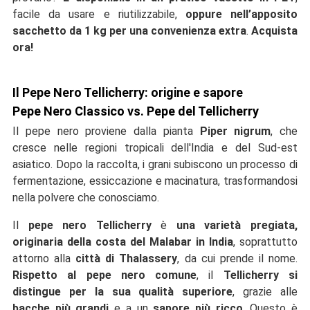
facile da usare e riutilizzabile,
oppure nell’apposito
sacchetto da 1 kg per una convenienza extra
.
Acquista
ora!
Il Pepe Nero Tellicherry: origine e sapore
Pepe Nero Classico vs. Pepe del Tellicherry
Il pepe nero proviene dalla pianta
Piper nigrum
, che
cresce nelle regioni tropicali dell'India e del Sud-est
asiatico. Dopo la raccolta, i grani subiscono un processo di
fermentazione, essiccazione e macinatura, trasformandosi
nella polvere che conosciamo.
Il
pepe nero Tellicherry
è
una varietà pregiata,
originaria della costa del Malabar in India
, soprattutto
attorno alla
città di Thalassery
, da cui prende il nome.
Rispetto al pepe nero comune
, il
Tellicherry si
distingue per la sua qualità superiore
, grazie alle
bacche più grandi
e a un
sapore più ricco
. Questo è