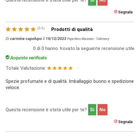
Segnala
(
5
/
5
)
Prodotti di qualità
Di
carmine capolupo
il
19/12/2023
Pepe Nero Macinato - Tellicherry
0
di
0
hanno trovato la seguente recensione utile
Acquisto verificato
Totale Valutazione:
Spezie profumate e di qualità. Imballaggio buono e spedizione
veloce.
Questa recensione è stata utile per te?
Sì
No
Segnala