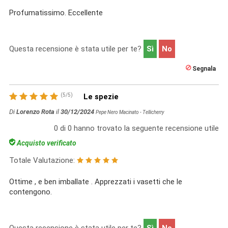
Profumatissimo. Eccellente
Questa recensione è stata utile per te?
Sì
No
Segnala
(
5
/
5
)
Le spezie
Di
Lorenzo Rota
il
30/12/2024
Pepe Nero Macinato - Tellicherry
0
di
0
hanno trovato la seguente recensione utile
Acquisto verificato
Totale Valutazione:
Ottime , e ben imballate . Apprezzati i vasetti che le
contengono.
Questa recensione è stata utile per te?
Sì
No