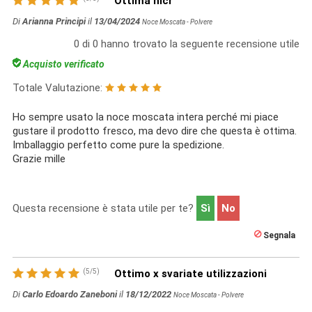
Ottima nicr
Di
Arianna Principi
il
13/04/2024
Noce Moscata - Polvere
0
di
0
hanno trovato la seguente recensione utile
Acquisto verificato
Totale Valutazione:
Ho sempre usato la noce moscata intera perché mi piace
gustare il prodotto fresco, ma devo dire che questa è ottima.
Imballaggio perfetto come pure la spedizione.
Grazie mille
Questa recensione è stata utile per te?
Sì
No
Segnala
(
5
/
5
)
Ottimo x svariate utilizzazioni
Di
Carlo Edoardo Zaneboni
il
18/12/2022
Noce Moscata - Polvere