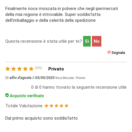
Finalmente noce moscata in polvere che negli ipermercati
della mia regione è introvabile. Super soddisfatta
dell'imballaggio e della celerità della spedizione
Questa recensione è stata utile per te?
Sì
No
Segnala
(
5
/
5
)
Privato
Di
alfio d'agosta
il
03/05/2025
Noce Moscata - Polvere
0
di
0
hanno trovato la seguente recensione utile
Acquisto verificato
Totale Valutazione:
Dal primo acquisto sono soddisfatto