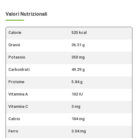
Valori Nutrizionali
Calorie
525 kcal
Grassi
36.31 g
Potassio
350 mg
Carboidrati
49.29 g
Proteine
5.84 g
Vitamina A
102 IU
Vitamina C
3 mg
Calcio
184 mg
Ferro
3.04 mg