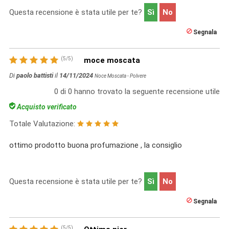
Questa recensione è stata utile per te?
Sì
No
Segnala
(
5
/
5
)
moce moscata
Di
paolo battisti
il
14/11/2024
Noce Moscata - Polvere
0
di
0
hanno trovato la seguente recensione utile
Acquisto verificato
Totale Valutazione:
ottimo prodotto buona profumazione , la consiglio
Questa recensione è stata utile per te?
Sì
No
Segnala
(
5
/
5
)