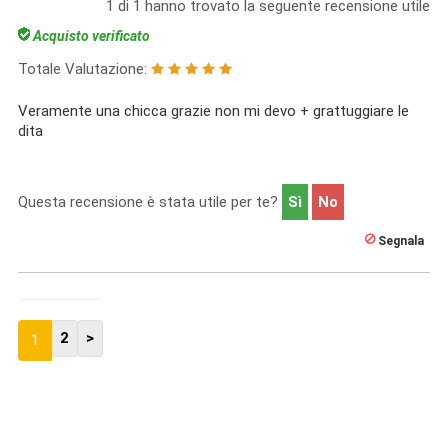
1
di
1
hanno trovato la seguente recensione utile
Acquisto verificato
Totale Valutazione:
Veramente una chicca grazie non mi devo + grattuggiare le
dita
Questa recensione è stata utile per te?
Sì
No
Segnala
2
>
1