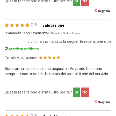
Questa recensione è stata utile per te?
Sì
No
Segnala
(
5
/
5
)
valutazione:
Di
Marcello Tondi
il
24/05/2026
Cannella di Ceylon - Polvere
0
di
0
hanno trovato la seguente recensione utile
Acquisto verificato
Totale Valutazione:
Sono ormai alcuni anni che acquisto i Vs prodotti e sono
sempre rimasto soddisfatto sia dei prodotti che del servizio.
Questa recensione è stata utile per te?
Sì
No
Segnala
(
5
/
5
)