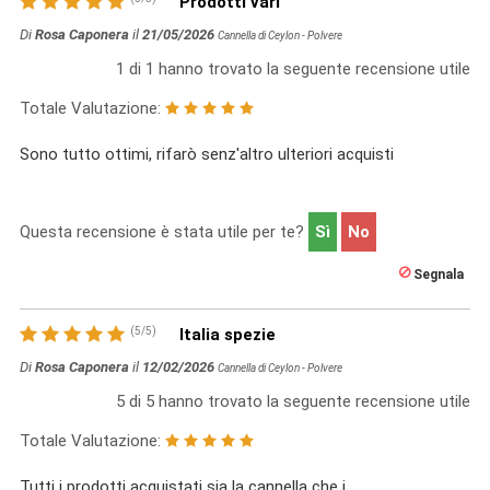
Prodotti vari
Di
Rosa Caponera
il
21/05/2026
Cannella di Ceylon - Polvere
1
di
1
hanno trovato la seguente recensione utile
Totale Valutazione:
Sono tutto ottimi, rifarò senz'altro ulteriori acquisti
Questa recensione è stata utile per te?
Sì
No
Segnala
(
5
/
5
)
Italia spezie
Di
Rosa Caponera
il
12/02/2026
Cannella di Ceylon - Polvere
5
di
5
hanno trovato la seguente recensione utile
Totale Valutazione:
Tutti i prodotti acquistati sia la cannella che i