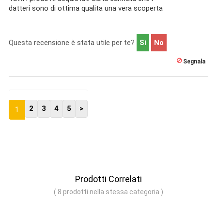
datteri sono di ottima qualita una vera scoperta
Questa recensione è stata utile per te?
Sì
No
Segnala
2
3
4
5
>
1
Prodotti Correlati
( 8 prodotti nella stessa categoria )