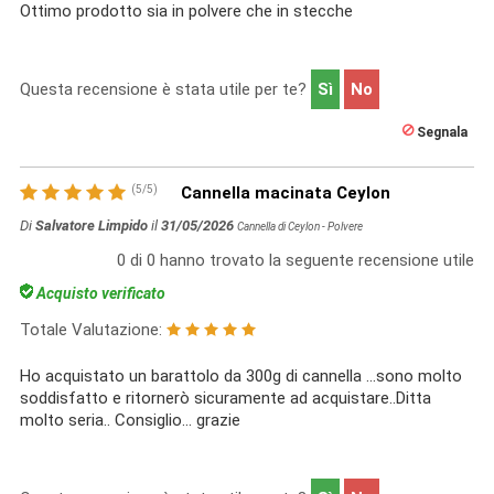
Ottimo prodotto sia in polvere che in stecche
Questa recensione è stata utile per te?
Sì
No
Segnala
(
5
/
5
)
Cannella macinata Ceylon
Di
Salvatore Limpido
il
31/05/2026
Cannella di Ceylon - Polvere
0
di
0
hanno trovato la seguente recensione utile
Acquisto verificato
Totale Valutazione:
Ho acquistato un barattolo da 300g di cannella ...sono molto
soddisfatto e ritornerò sicuramente ad acquistare..Ditta
molto seria.. Consiglio... grazie