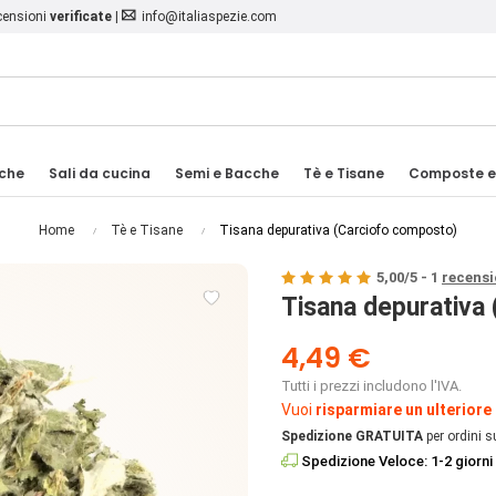
ecensioni
verificate
|
info@italiaspezie.com
iche
Sali da cucina
Semi e Bacche
Tè e Tisane
Composte e
Home
Tè e Tisane
Tisana depurativa (Carciofo composto)
5,00
/
5
-
1
recensi

Tisana depurativa
4,49 €
Tutti i prezzi includono l'IVA.
Vuoi
risparmiare un ulteriore
Spedizione GRATUITA
per ordini s
Spedizione Veloce: 1-2 giorni 