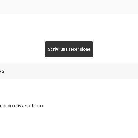
Scrivi una recensione
/
5
iutando davvero tanto