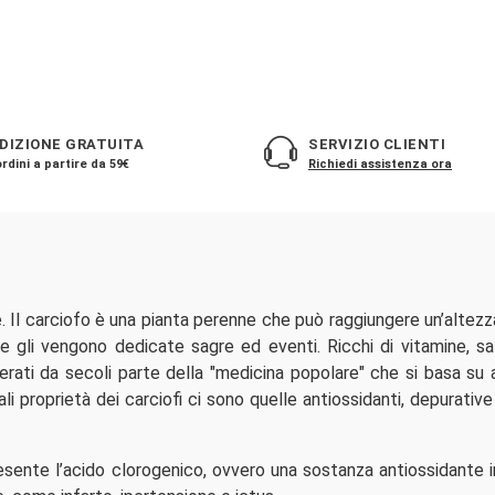
DIZIONE GRATUITA
SERVIZIO CLIENTI
rdini a partire da 59€
Richiedi assistenza ora
. Il carciofo è una pianta perenne che può raggiungere un’altezza
 gli vengono dedicate sagre ed eventi. Ricchi di vitamine, sali
derati da secoli parte della "medicina popolare" che si basa su a
pali proprietà dei carciofi ci sono quelle antiossidanti, depurati
esente l’acido clorogenico, ovvero una sostanza antiossidante i