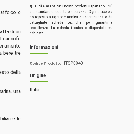
Qualità Garantita:
I nostri prodotti rispettano i più
caffeico e
alti standard di qualità e sicurezza. Ogni articolo è
sottoposto a rigorose analisi e accompagnato da
dettagliate schede tecniche per garantirne
l’eccellenza. La scheda tecnica è disponibile su
ratta di un
richiesta.
l carciofo
velenamento
Informazioni
a bere tre
ITSP0843
Codice Prodotto:
Italia
eato della
Origine
Spezie
Italia
narina, una
liari e le