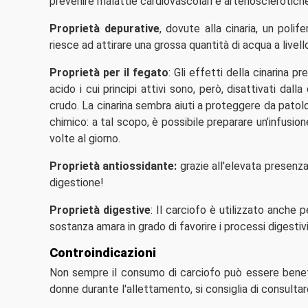
prevenire malattie cardiovascolari e arteriosclerotiche
Proprietà depurative
, dovute alla cinaria, un poli
riesce ad attirare una grossa quantità di acqua a livell
Proprietà per il fegato
: Gli effetti della cinarina p
acido i cui principi attivi sono, però, disattivati d
crudo. La cinarina sembra aiuti a proteggere da patolog
chimico: a tal scopo, è possibile preparare un’infusio
volte al giorno.
Proprietà antiossidante:
grazie all'elevata presenza
digestione!
Proprietà digestive
: Il carciofo è utilizzato anche 
sostanza amara in grado di favorire i processi digestivi
Controindicazioni
Non sempre il consumo di carciofo può essere benefico
donne durante l'allettamento, si consiglia di consultar