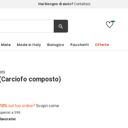
Hai bisogno di aiuto?
Contattaci
search
 Miele
Made in Italy
Biologico
Pacchetti
Offerte
oni
 (Carciofo composto)
 10%
sul tuo ordine?
Scopri come
uperiori a 59€.
lavorativi.