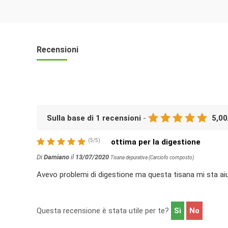
Recensioni
Sulla base di
1
recensioni
-
5,00
(
5
/
5
)
ottima per la digestione
Di
Damiano
il
13/07/2020
Tisana depurativa (Carciofo composto)
Avevo problemi di digestione ma questa tisana mi sta a
Questa recensione è stata utile per te?
Sì
No