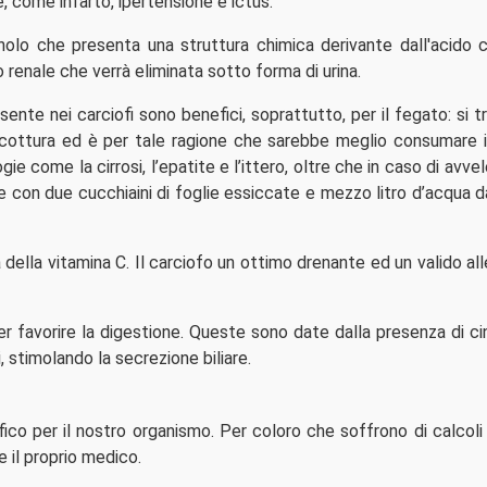
, come infarto, ipertensione e ictus.
fenolo che presenta una struttura chimica derivante dall'acido 
o renale che verrà eliminata sotto forma di urina.
resente nei carciofi sono benefici, soprattutto, per il fegato: si t
alla cottura ed è per tale ragione che sarebbe meglio consumare i
ie come la cirrosi, l’epatite e l’ittero, oltre che in caso di av
ne con due cucchiaini di foglie essiccate e mezzo litro d’acqua d
 della vitamina C. Il carciofo un ottimo drenante ed un valido all
per favorire la digestione. Queste sono date dalla presenza di ci
, stimolando la secrezione biliare.
 per il nostro organismo. Per coloro che soffrono di calcoli bi
e il proprio medico.