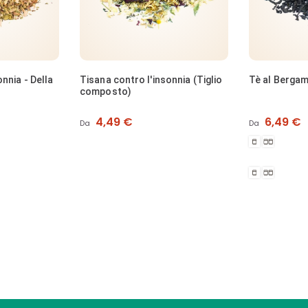
nnia (Tiglio
Tè al Bergamotto - Tatung
Caffè verde 
Mogiana
Prezzo
Prezzo
6,49 €
5,49 €
Da
Da
1
2
Confezione
Confezioni
1
2
Confezione
Confezioni