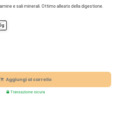
amine e sali minerali. Ottimo alleato della digestione.
0g
Aggiungi al carrello

Transazione sicura