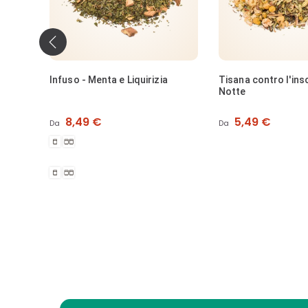
‹
Tisana contro l'insonnia - Della
Tisana contro l'inso
Notte
composto)
Prezzo
Prezzo
5,49 €
4,49 €
Da
Da