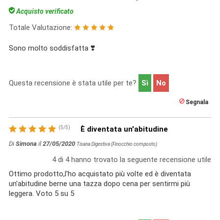
Acquisto verificato
Totale Valutazione:
Sono molto soddisfatta ❣️
Questa recensione è stata utile per te?
Sì
No
Segnala
(
5
/
5
)
È diventata un'abitudine
Di
Simona
il
27/05/2020
Tisana Digestiva (Finocchio composto)
4
di
4
hanno trovato la seguente recensione utile
Ottimo prodotto,l'ho acquistato più volte ed è diventata
un'abitudine berne una tazza dopo cena per sentirmi più
leggera. Voto 5 su 5