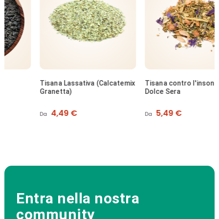
Tisana Lassativa (Calcatemix
Tisana contro l'insonnia -
Granetta)
Dolce Sera
Prezzo
Prezzo
4,49 €
5,49 €
Da
Da
Entra nella nostra
community