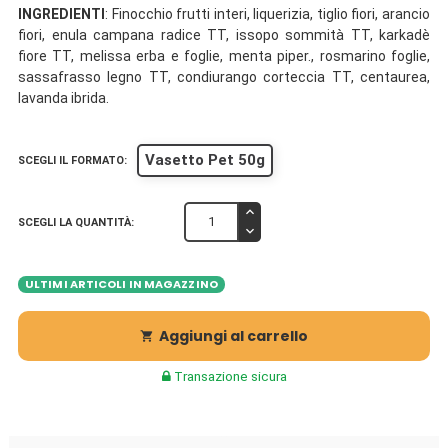
INGREDIENTI
: Finocchio frutti interi, liquerizia, tiglio fiori, arancio
fiori, enula campana radice TT, issopo sommità TT, karkadè
fiore TT, melissa erba e foglie, menta piper., rosmarino foglie,
sassafrasso legno TT, condiurango corteccia TT, centaurea,
lavanda ibrida.
Vasetto Pet 50g
SCEGLI IL FORMATO:
SCEGLI LA QUANTITÀ:
ULTIMI ARTICOLI IN MAGAZZINO
Aggiungi al carrello

Transazione sicura