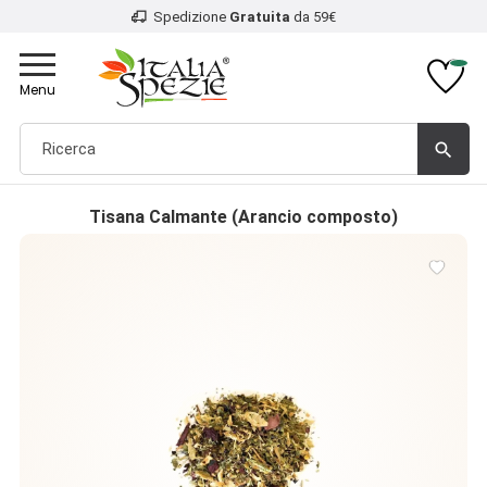
4.9
/5 - Recensioni
verificate
Toggle
navigation
Menu
search
Tisana Calmante (Arancio composto)
