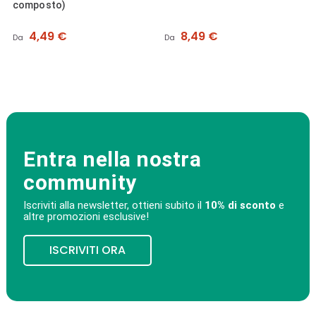
Prezzo
Prezzo
8,49 €
4,49 €
Da
Da
Entra nella nostra
community
Iscriviti alla newsletter, ottieni subito il
10% di sconto
e
altre promozioni esclusive!
ISCRIVITI ORA