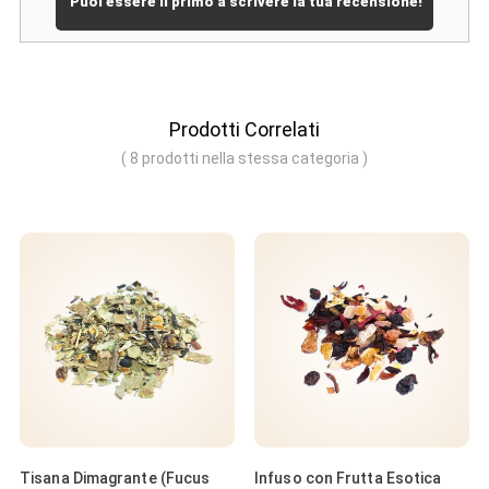
Puoi essere il primo a scrivere la tua recensione!
Prodotti Correlati
( 8 prodotti nella stessa categoria )
cus
Infuso con Frutta Esotica
Infuso - Arancia e Cannell