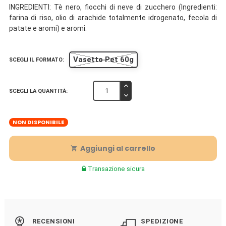
INGREDIENTI: Tè nero, fiocchi di neve di zucchero (Ingredienti:
farina di riso, olio di arachide totalmente idrogenato, fecola di
patate e aromi) e aromi.
Vasetto Pet 60g
SCEGLI IL FORMATO:
SCEGLI LA QUANTITÀ:
NON DISPONIBILE
Aggiungi al carrello

Transazione sicura
RECENSIONI
SPEDIZIONE