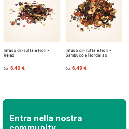
NON DISPONIBILE
Infuso di Frutta e Fiori -
Infuso - Moringa
Sambuco e Fiordaliso
Prezzo
Prezzo
6,49 €
4,49 €
Da
Da
Entra nella nostra
community