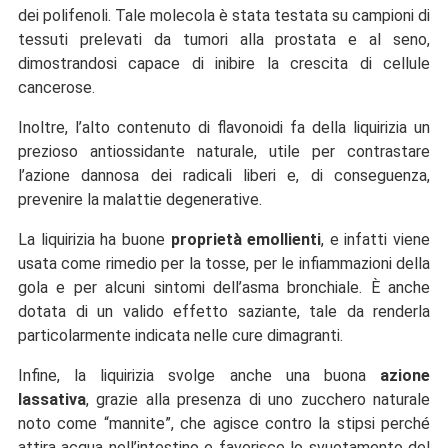
dei polifenoli. Tale molecola è stata testata su campioni di
tessuti prelevati da tumori alla prostata e al seno,
dimostrandosi capace di inibire la crescita di cellule
cancerose.
Inoltre, l’alto contenuto di flavonoidi fa della liquirizia un
prezioso antiossidante naturale, utile per contrastare
l’azione dannosa dei radicali liberi e, di conseguenza,
prevenire la malattie degenerative.
La liquirizia ha buone
proprietà emollienti
, e infatti viene
usata come rimedio per la tosse, per le infiammazioni della
gola e per alcuni sintomi dell’asma bronchiale. È anche
dotata di un valido effetto saziante, tale da renderla
particolarmente indicata nelle cure dimagranti.
Infine, la liquirizia svolge anche una buona
azione
lassativa
, grazie alla presenza di uno zucchero naturale
noto come “mannite”, che agisce contro la stipsi perché
attira acqua nell’intestino e favorisce lo svuotamento del