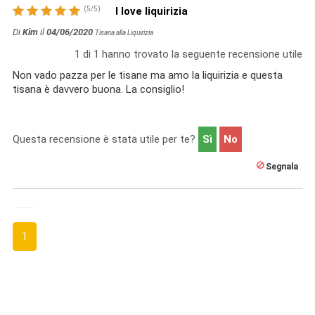
(
5
/
5
)
I love liquirizia
Di
Kim
il
04/06/2020
Tisana alla Liquirizia
1
di
1
hanno trovato la seguente recensione utile
Non vado pazza per le tisane ma amo la liquirizia e questa
tisana è davvero buona. La consiglio!
Questa recensione è stata utile per te?
Sì
No
Segnala
1