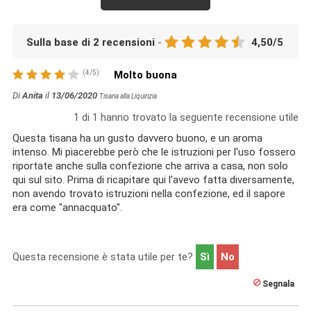
Sulla base di
2
recensioni
-
4,50
/
5
(
4
/
5
)
Molto buona
Di
Anita
il
13/06/2020
Tisana alla Liquirizia
1
di
1
hanno trovato la seguente recensione utile
Questa tisana ha un gusto davvero buono, e un aroma
intenso. Mi piacerebbe però che le istruzioni per l'uso fossero
riportate anche sulla confezione che arriva a casa, non solo
qui sul sito. Prima di ricapitare qui l'avevo fatta diversamente,
non avendo trovato istruzioni nella confezione, ed il sapore
era come "annacquato".
Questa recensione è stata utile per te?
Sì
No
Segnala