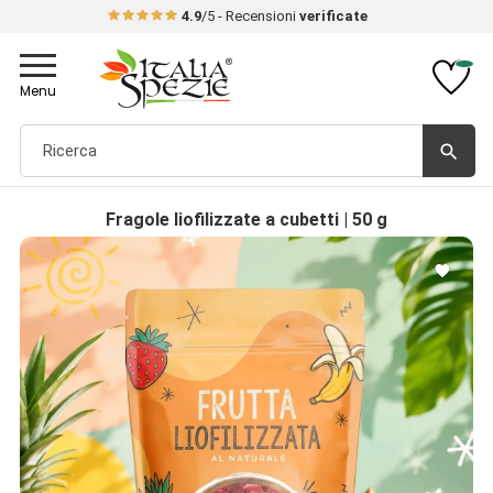
4.9
/5 - Recensioni
verificate
Toggle
navigation
Menu
search
Fragole liofilizzate a cubetti | 50 g
