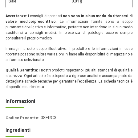
Sale
0,01 g
Avvertenze:
I consigli dispensati
non sono in alcun modo da ritenersi di
valore medico/prescrittivo
. Le informazioni fornite sono a scopo
puramente divulgativo e informativo, pertanto non intendono in alcun modo
sostituirsi a consigli medici. In presenza di patologie occorre sempre
consultare il proprio medico.
Immagini a solo scopo illustrativo. Il prodotto e le informazioni in esse
riportate possono subire variazioni in base alla disponibilità di magazzino e
al formato selezionato.
Qualità Garantita:
I nostri prodotti rispettano i più alti standard di qualità e
sicurezza. Ogni articolo è sottoposto a rigorose analisi e accompagnato da
dettagliate schede tecniche per garantirne l’eccellenza. La scheda tecnica è
disponibile su richiesta.
Informazioni
8051732225119
08FRC3
Codice Prodotto:
ItaliaSpezie
Ingredienti