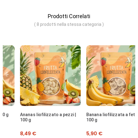
Prodotti Correlati
( 8 prodotti nella stessa categoria )
Ananas liofilizzato a pezzi |
Banana liofilizzata a fette |
100 g
100 g
Prezzo
Prezzo
8,49 €
5,90 €