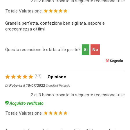
2
di
2
hanno trovato la seguente recensione utile
Totale Valutazione:
Granella perfetta, confezione ben sigillata, sapore e
croccantezza ottimi
Questa recensione è stata utile per te?
Sì
No
Segnala
(
5
/
5
)
Opinione
Di
Roberta
il
10/07/2022
Granella di Pistacchi
2
di
3
hanno trovato la seguente recensione utile
Acquisto verificato
Totale Valutazione: