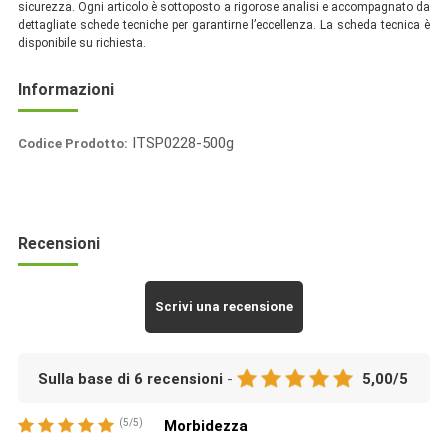
sicurezza. Ogni articolo è sottoposto a rigorose analisi e accompagnato da
dettagliate schede tecniche per garantirne l’eccellenza. La scheda tecnica è
disponibile su richiesta.
Informazioni
ITSP0228-500g
Codice Prodotto:
Italia
Spezie
Recensioni
Scrivi una recensione
Sulla base di
6
recensioni
-
5,00
/
5
(
5
/
5
)
Morbidezza