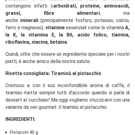
contengono infatti c
arboidrati, proteine, aminoacidi,
grassi, fibre alimentari
, ma
anche
minerali
(principalmente fosforo, potassio, calcio,
ferro e magnesio),
vitamine
essenziali come la vitamina
A,
la K, la vitamina E, la B6, acido folico, tiamina,
riboflavina, niacina, betaina
.
Quindi, oltre che essere un ingrediente speciale per i nostri
piatti, è anche amico della nostra salute.
Ricetta consigliata: Tiramisù al pistacchio
Cremoso e con il suo inconfondibile aroma di caffè, il
tiramisù mette sempre tutti d’accordo quando si parla di
dessert al cucchiaio! Ma oggi vogliamo stuzzicarvi con una
variante da veri gourmet: il tiramisù al pistacchio.
INGREDIENTI:
Pistacchi 40 g