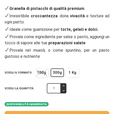
Granella di pistacchi di qualità premium
.
Irresistibile
croccantezza
: dona
vivacità
e texture ad
ogni piatto.
Ideale come guarnizione per
torte, gelati e dolci.
Provala come ingrediente per salse o pesto, aggiungi un
tocco di sapore alle tue
preparazioni salate
.
Provala nel muesli, o come spuntino, per un pasto
gustoso e nutriente.
100g
300g
1 Kg
SCEGLI IL FORMATO:
SCEGLI LA QUANTITÀ:
DISPONIBILITÀ IMMEDIATA