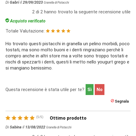
Di
Gabri
il
29/09/2023
Granella di Pistacchi
2
di
2
hanno trovato la seguente recensione utile
Acquisto verificato
Totale Valutazione:
Ho trovato questi pistacchi in granella un pelino morbidi, poco
tostati, ma sono molto buoni e i denti ringraziano perchè li
compro anche in altri store ma a volte sono troppo tostati e
rischi di spezzarti i denti, questi li metto nello yougurt grego e
si mangiano benissimo.
Questa recensione è stata utile per te?
Sì
No
Segnala
(
5
/
5
)
Ottimo prodotto
Di
Sabina
il
13/08/2022
Granella di Pistacchi