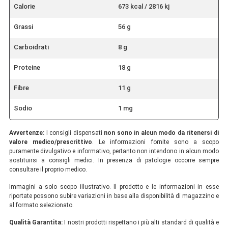
Calorie
673 kcal / 2816 kj
Grassi
56 g
Carboidrati
8 g
Proteine
18 g
Fibre
11 g
Sodio
1 mg
Avvertenze:
I consigli dispensati
non sono in alcun modo da ritenersi di
valore medico/prescrittivo
. Le informazioni fornite sono a scopo
puramente divulgativo e informativo, pertanto non intendono in alcun modo
sostituirsi a consigli medici. In presenza di patologie occorre sempre
consultare il proprio medico.
Immagini a solo scopo illustrativo. Il prodotto e le informazioni in esse
riportate possono subire variazioni in base alla disponibilità di magazzino e
al formato selezionato.
Qualità Garantita:
I nostri prodotti rispettano i più alti standard di qualità e