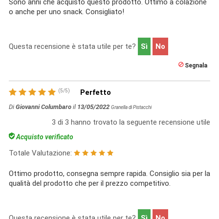
Sono anni che acquisto questo prodotto. Ottimo a colazione
o anche per uno snack. Consigliato!
Questa recensione è stata utile per te?
Sì
No
Segnala
(
5
/
5
)
Perfetto
Di
Giovanni Columbaro
il
13/05/2022
Granella di Pistacchi
3
di
3
hanno trovato la seguente recensione utile
Acquisto verificato
Totale Valutazione:
Ottimo prodotto, consegna sempre rapida. Consiglio sia per la
qualità del prodotto che per il prezzo competitivo.
Questa recensione è stata utile per te?
Sì
No