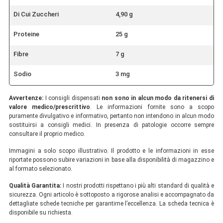
Di Cui Zuccheri
4,90 g
Proteine
25 g
Fibre
7 g
Sodio
3 mg
Avvertenze:
I consigli dispensati
non sono in alcun modo da ritenersi di
valore medico/prescrittivo
. Le informazioni fornite sono a scopo
puramente divulgativo e informativo, pertanto non intendono in alcun modo
sostituirsi a consigli medici. In presenza di patologie occorre sempre
consultare il proprio medico.
Immagini a solo scopo illustrativo. Il prodotto e le informazioni in esse
riportate possono subire variazioni in base alla disponibilità di magazzino e
al formato selezionato.
Qualità Garantita:
I nostri prodotti rispettano i più alti standard di qualità e
sicurezza. Ogni articolo è sottoposto a rigorose analisi e accompagnato da
dettagliate schede tecniche per garantirne l’eccellenza. La scheda tecnica è
disponibile su richiesta.