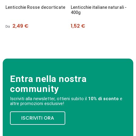
Lenticchie Rosse decorticate
Lenticchie italiane naturali -
400g
Prezzo
Prezzo
2,49 €
1,52 €
Da
Entra nella nostra
community
Iscriviti alla newsletter, ottieni subito il
10% di sconto
e
altre promozioni esclusive!
ISCRIVITI ORA