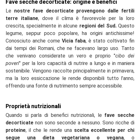
Fave secche decorticate: origine e benefici
Le
nostre fave decorticate provengono dalle fertili
terre italiane
, dove il clima è favorevole per la loro
crescita, specialmente in alcune
regioni del Sud.
Questo
legume, seppur poco popolare, ha origini antichissime!
Conosciuto anche come
Vicia faba
, è stato coltivato fin
dai tempi dei Romani, che ne facevano largo uso. Tanto
che venivano considerate un vero e proprio "
cibo dei
poveri
" per la loro capacità di nutrire a lungo e in maniera
sostenibile. Vengono raccolte principalmente in primavera,
ma la loro essiccazione le rende disponibili tutto l’anno,
offrendo una fonte di nutrimento sempre accessibile.
Proprietà nutrizio
nali
Quando si parla di benefici nutrizionali, le
fave secche
decorticate
non sono seconde a nessuno. Sono ricche di
proteine
, il che le rende una
scelta eccellente per chi
segue una dieta vegetariana o vegana
, o