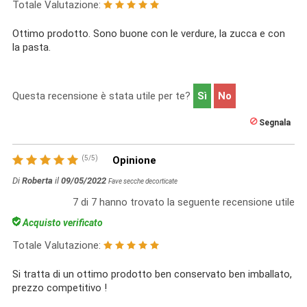
Totale Valutazione:
Ottimo prodotto. Sono buone con le verdure, la zucca e con
la pasta.
Questa recensione è stata utile per te?
Sì
No
Segnala
(
5
/
5
)
Opinione
Di
Roberta
il
09/05/2022
Fave secche decorticate
7
di
7
hanno trovato la seguente recensione utile
Acquisto verificato
Totale Valutazione:
Si tratta di un ottimo prodotto ben conservato ben imballato,
prezzo competitivo !