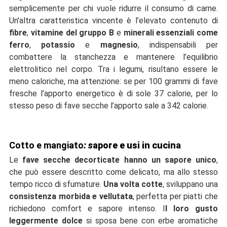
semplicemente per chi vuole ridurre il consumo di carne.
Un'altra caratteristica vincente è l’elevato contenuto di
fibre
,
vitamine del gruppo B
e
minerali essenziali come
ferro
,
potassio
e
magnesio
, indispensabili per
combattere la stanchezza e mantenere l’equilibrio
elettrolitico nel corpo. Tra i legumi, risultano essere le
meno caloriche, ma attenzione: se per 100 grammi di fave
fresche l’apporto energetico è di sole 37 calorie, per lo
stesso peso di fave secche l’apporto sale a 342 calorie.
Cotto e mangiato
: s
apore e usi in cucin
a
Le
fave secche decorticate hanno un sapore unico
,
che può essere descritto come delicato, ma allo stesso
tempo ricco di sfumature.
Una volta cotte
, sviluppano una
consistenza morbida e vellutata
, perfetta per piatti che
richiedono comfort e sapore intenso. I
l loro gusto
leggermente dolce
si sposa bene con erbe aromatiche