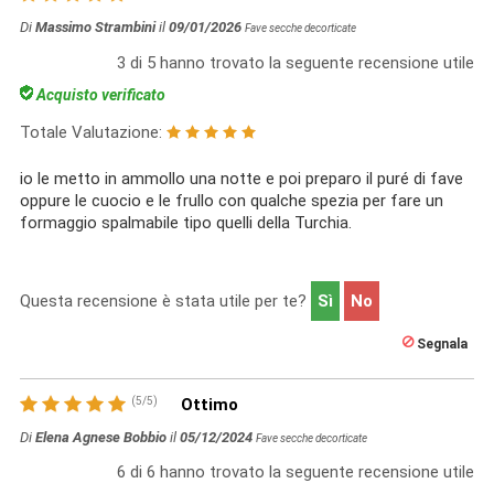
Di
Massimo Strambini
il
09/01/2026
Fave secche decorticate
3
di
5
hanno trovato la seguente recensione utile
Acquisto verificato
Totale Valutazione:
io le metto in ammollo una notte e poi preparo il puré di fave
oppure le cuocio e le frullo con qualche spezia per fare un
formaggio spalmabile tipo quelli della Turchia.
Questa recensione è stata utile per te?
Sì
No
Segnala
(
5
/
5
)
Ottimo
Di
Elena Agnese Bobbio
il
05/12/2024
Fave secche decorticate
6
di
6
hanno trovato la seguente recensione utile