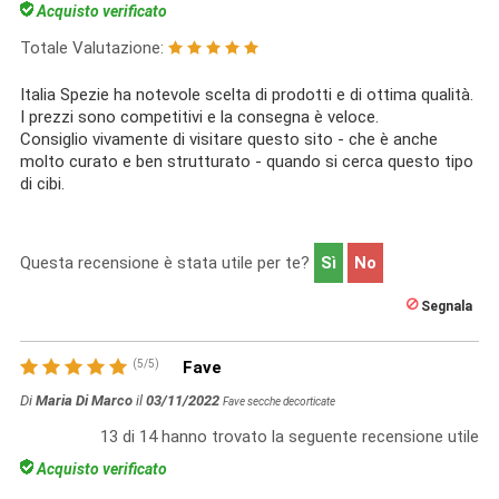
Acquisto verificato
Totale Valutazione:
Italia Spezie ha notevole scelta di prodotti e di ottima qualità.
I prezzi sono competitivi e la consegna è veloce.
Consiglio vivamente di visitare questo sito - che è anche
molto curato e ben strutturato - quando si cerca questo tipo
di cibi.
Questa recensione è stata utile per te?
Sì
No
Segnala
(
5
/
5
)
Fave
Di
Maria Di Marco
il
03/11/2022
Fave secche decorticate
13
di
14
hanno trovato la seguente recensione utile
Acquisto verificato