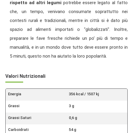
rispetto ad altri legumi
potrebbe essere legato al fatto
che, un tempo, venivano consumate soprattutto nei
contesti rurali e tradizionali, mentre in città si è dato più
spazio ad alimenti importati o "globalizzati". Inoltre,
preparare le fave fresche richiede un po’ più di tempo e
manualità, e in un mondo dove tutto deve essere pronto in
5 minuti, questo non ha aiutato la loro popolarità.
Valori Nutrizionali
Energia
356 kcal / 1507 kj
Grassi
3 g
Grassi Saturi
0,6 g
Carboidrati
54 g