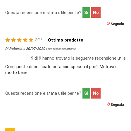
Questa recensione è stata utile per te?
Sì
No
Segnala
(
5
/
5
)
Ottimo prodotto
Di
Roberta
il
20/07/2020
Fave secche decorticate
9
di
9
hanno trovato la seguente recensione utile
Con queste decorticate ci faccio spesso il purè. Mi trovo
molto bene.
Questa recensione è stata utile per te?
Sì
No
Segnala