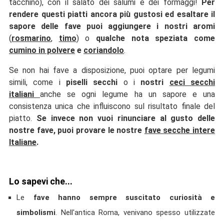
tacchino), con il salato dei salumi e dei formaggi!
Per
rendere questi piatti ancora più gustosi ed esaltare il
sapore delle fave puoi aggiungere i nostri aromi
(
rosmarino
,
timo
) o
qualche nota speziata come
cumino in polvere
e
coriandolo
.
Se non hai fave a disposizione, puoi optare per legumi
simili, come i
piselli secchi
o i
nostri
ceci secchi
italiani
anche se ogni legume ha un sapore e una
consistenza unica che influiscono sul risultato finale del
piatto.
Se invece non vuoi rinunciare al gusto delle
nostre fave, puoi provare le nostre
fave secche intere
Italiane
.
Lo sapevi che...
Le
fave hanno sempre suscitato curiosità e
simbolismi
. Nell'antica Roma, venivano spesso utilizzate