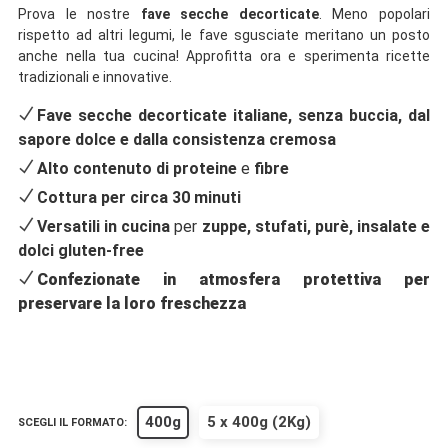
Prova le nostre
fave secche decorticate
. Meno popolari
rispetto ad altri legumi, le fave sgusciate meritano un posto
anche nella tua cucina! Approfitta ora e sperimenta ricette
tradizionali e innovative.
Fave secche decorticate italiane,
senza buccia, dal
sapore dolce e dalla consistenza cremosa
Alto contenuto di
proteine
e
fibre
Cottura per circa 30 minuti
Versatili in cucina
per
zuppe, stufati, purè, insalate e
dolci gluten-free
Confezionate in atmosfera protettiva per
preservare la loro freschezza
400g
5 x 400g (2Kg)
SCEGLI IL FORMATO: