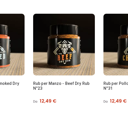
Smoked Dry
Rub per Manzo - Beef Dry Rub
Rub per Poll
N°23
N°31
Prezzo
Prezzo
12,49 €
12,49 €
Da
Da