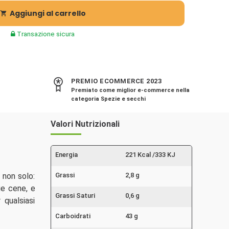
Aggiungi al carrello

Transazione sicura
PREMIO ECOMMERCE 2023
Premiato come miglior e-commerce nella
categoria Spezie e secchi
Valori Nutrizionali
Energia
221 Kcal /333 KJ
 non solo:
Grassi
2,8 g
ue cene, e
Grassi Saturi
0,6 g
 qualsiasi
Carboidrati
43 g