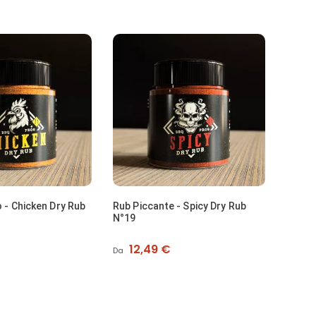
o - Chicken Dry Rub
Rub Piccante - Spicy Dry Rub
N°19
Prezzo
12,49 €
Da