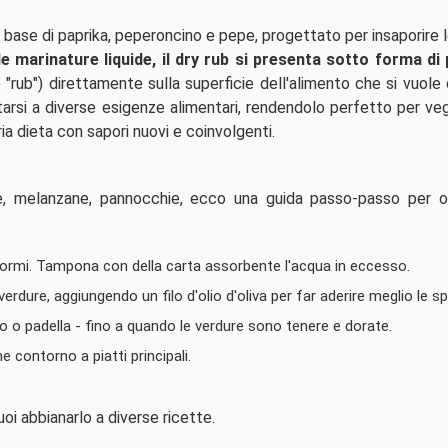
 base di paprika, peperoncino e pepe, progettato per insaporire l
le marinature liquide, il dry rub si presenta sotto forma di
 "rub") direttamente sulla superficie dell'alimento che si vuole e
arsi a diverse esigenze alimentari, rendendolo perfetto per veg
ia dieta con sapori nuovi e coinvolgenti.
ne, melanzane, pannocchie, ecco una guida passo-passo per o
iformi. Tampona con della carta assorbente l'acqua in eccesso.
verdure, aggiungendo un filo d'olio d'oliva per far aderire meglio le sp
no o padella - fino a quando le verdure sono tenere e dorate.
 contorno a piatti principali.
i abbianarlo a diverse ricette.