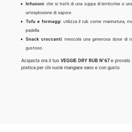
Infusioni
: che si tratti di una zuppa di lenticchie o u
un'esplosione di sapore.
Tofu e formagg
i: utilizza il rub come marinatura, m
padella.
Snack croccanti
: mescola una generosa dose di rub
gustoso.
Acquista ora il tuo
VEGGIE DRY RUB N°67
e provalo 
pratica per chi vuole mangiare sano e con gusto.