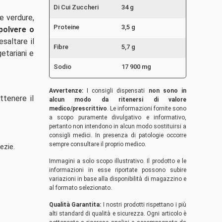
Di Cui Zuccheri
34 g
e verdure,
Proteine
3,5 g
 polvere o
saltare il
Fibre
5,7 g
etariani e
Sodio
17 900 mg
Avvertenze:
I consigli dispensati
non sono in
ttenere il
alcun modo da ritenersi di valore
medico/prescrittivo
. Le informazioni fornite sono
a scopo puramente divulgativo e informativo,
pertanto non intendono in alcun modo sostituirsi a
consigli medici. In presenza di patologie occorre
sempre consultare il proprio medico.
ezie.
Immagini a solo scopo illustrativo. Il prodotto e le
informazioni in esse riportate possono subire
variazioni in base alla disponibilità di magazzino e
al formato selezionato.
Qualità Garantita:
I nostri prodotti rispettano i più
alti standard di qualità e sicurezza. Ogni articolo è