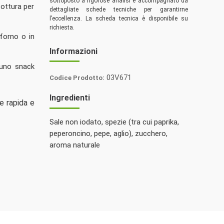
sottoposto a rigorose analisi e accompagnato da
cottura per
dettagliate schede tecniche per garantirne
l’eccellenza. La scheda tecnica è disponibile su
richiesta.
 forno o in
Informazioni
 uno snack
03V671
Codice Prodotto:
Italia
Ingredienti
ne rapida e
Spezie
Sale non iodato, spezie (tra cui paprika,
peperoncino, pepe, aglio), zucchero,
aroma naturale