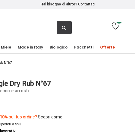
Hai bisogno di aiuto?
Contattaci
search
 Miele
Made in Italy
Biologico
Pacchetti
Offerte
ub N°67
gie Dry Rub N°67
ecco e arrosti
 10%
sul tuo ordine?
Scopri come
uperiori a 59€.
lavorativi.