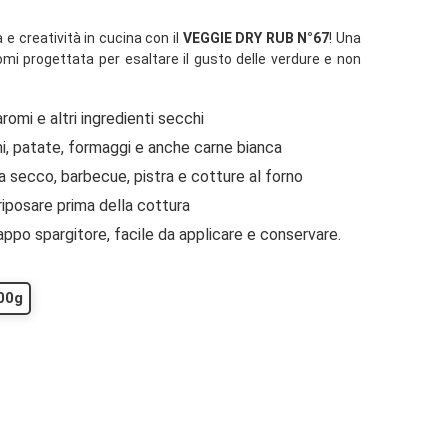
à e creatività in cucina con il
VEGGIE DRY RUB N°67
! Una
mi progettata per esaltare il gusto delle verdure e non
aromi e altri ingredienti secchi
mi, patate, formaggi e anche carne bianca
a secco, barbecue, pistra e cotture al forno
 riposare prima della cottura
ppo spargitore, facile da applicare e conservare.
00g