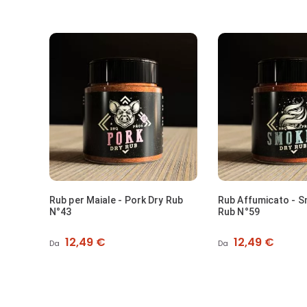
Rub per Maiale - Pork Dry Rub
Rub Affumicato - 
N°43
Rub N°59
Prezzo
Prezzo
12,49 €
12,49 €
Da
Da