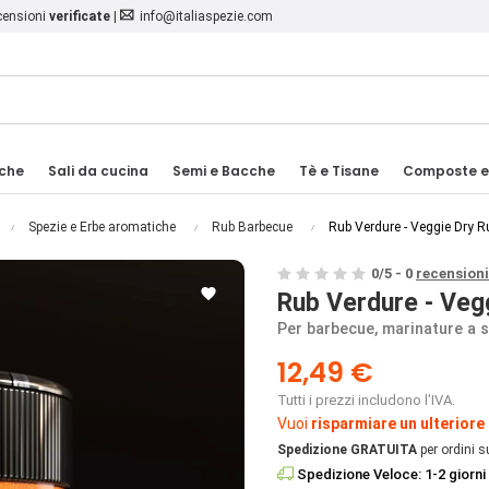
ecensioni
verificate
|
info@italiaspezie.com
iche
Sali da cucina
Semi e Bacche
Tè e Tisane
Composte e
Spezie e Erbe aromatiche
Rub Barbecue
Rub Verdure - Veggie Dry R
0
/
5
-
0
recensioni

Rub Verdure - Veg
Per barbecue, marinature a s
12,49 €
Tutti i prezzi includono l'IVA.
Vuoi
risparmiare un ulteriore
Spedizione GRATUITA
per ordini s
Spedizione Veloce: 1-2 giorni 