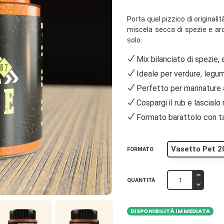
Porta quel pizzico di originalit
miscela secca di spezie e aro
solo.
Mix bilanciato di spezie, 
Ideale per verdure, legu
Perfetto per marinature 
Cospargi il rub e lascialo
Formato barattolo con ta
Vasetto Pet 2
FORMATO
QUANTITÀ
DISPONIBILITÀ IMMEDIATA