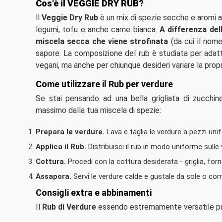
Cos'è il VEGGIE DRY RUB?
ll
Veggie Dry Rub
è un mix di spezie secche e aromi a
legumi, tofu e anche carne bianca.
A differenza del
miscela secca che viene strofinata
(da cui il nome
sapore. La composizione del rub è studiata per adatt
vegani, ma anche per chiunque desideri variare la propr
Come utilizzare il Rub per verdure
Se stai pensando ad una bella grigliata di zucchi
massimo dalla tua miscela di spezie:
Prepara le verdure.
Lava e taglia le verdure a pezzi un
Applica il Rub.
Distribuisci il rub in modo uniforme sulle 
Cottura.
Procedi con la cottura desiderata - griglia, for
Assapora.
Servi le verdure calde e gustale da sole o come
Consigli extra e abbinamenti
Il
Rub di Verdure
essendo estremamente versatile puo