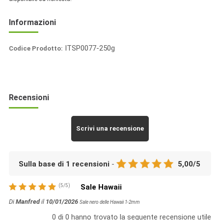
Informazioni
ITSP0077-250g
Codice Prodotto:
Italia
Spezie
Recensioni
Scrivi una recensione
Sulla base di
1
recensioni
-
5,00
/
5
(
5
/
5
)
Sale Hawaii
Di
Manfred
il
10/01/2026
Sale nero delle Hawaii 1-2mm
0
di
0
hanno trovato la seguente recensione utile