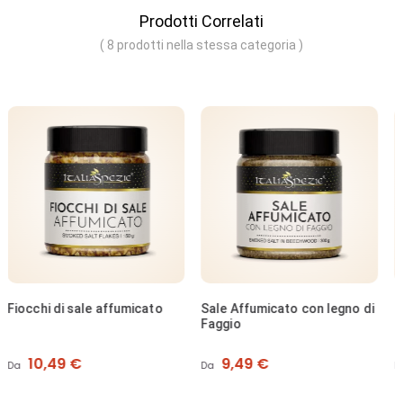
Prodotti Correlati
( 8 prodotti nella stessa categoria )
NON DISPONIBILE
Sale Affumicato con legno di
Sale Marino Oceanico grani
Faggio
Prezzo
Prezzo
9,49 €
20,49 €
Da
Da