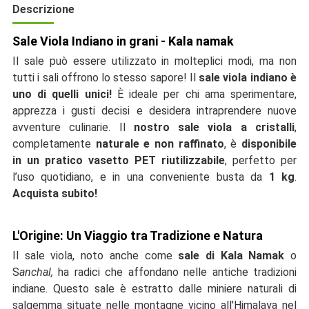
Descrizione
Sale Viola Indiano in grani - Kala namak
Il sale può essere utilizzato in molteplici modi, ma non
tutti i sali offrono lo stesso sapore! Il
sale viola indiano è
uno di quelli unici!
È ideale per chi ama sperimentare,
apprezza i gusti decisi e desidera intraprendere nuove
avventure culinarie. Il
nostro sale viola a cristalli
,
completamente
naturale e non raffinato
, è
disponibile
in un pratico vasetto PET riutilizzabile
, perfetto per
l’uso quotidiano, e in una conveniente busta da
1 kg
.
Acquista subito!
L'Origine: Un Viaggio tra Tradizione e Natura
Il sale viola, noto anche come
sale di Kala Namak
o
S
anchal,
ha radici che affondano nelle antiche tradizioni
indiane. Questo sale è estratto dalle miniere naturali di
salgemma situate
nelle montagne vicino all'Himalaya nel