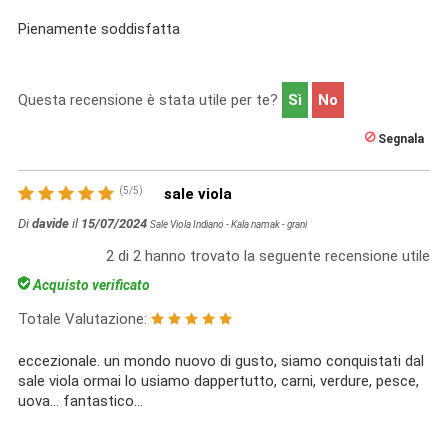
Pienamente soddisfatta
Questa recensione è stata utile per te?
Sì
No
Segnala
(
5
/
5
)
sale viola
Di
davide
il
15/07/2024
Sale Viola Indiano - Kala namak - grani
2
di
2
hanno trovato la seguente recensione utile
Acquisto verificato
Totale Valutazione:
eccezionale. un mondo nuovo di gusto, siamo conquistati dal
sale viola ormai lo usiamo dappertutto, carni, verdure, pesce,
uova… fantastico…