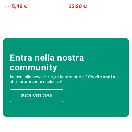
Prezzo
Prezzo
5,49 €
32,90 €
Da
Entra nella nostra
community
Iscriviti alla newsletter, ottieni subito il
10% di sconto
e
altre promozioni esclusive!
ISCRIVITI ORA