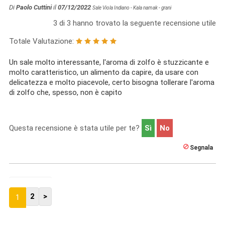
Di
Paolo Cuttini
il
07/12/2022
Sale Viola Indiano - Kala namak - grani
3
di
3
hanno trovato la seguente recensione utile
Totale Valutazione:
Un sale molto interessante, l'aroma di zolfo è stuzzicante e
molto caratteristico, un alimento da capire, da usare con
delicatezza e molto piacevole, certo bisogna tollerare l'aroma
di zolfo che, spesso, non è capito
Questa recensione è stata utile per te?
Sì
No
Segnala
2
>
1