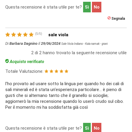
Questa recensione è stata utile per te?
Sì
No
Segnala
(
5
/
5
)
sale viola
Di
Barbara Dagnino
il
29/06/2024
Sale Viola Indiano - Kala namak - grani
2
di
2
hanno trovato la seguente recensione utile
Acquisto verificato
Totale Valutazione:
l'ho provato ad usare sotto la lingua per quando ho dei cali di
sali minerali ed è stata un'esperienza particolare... è pieno di
gusti che si alternano tanto che il granello si scioglie;
aggiornerò la mia recensione quando lo userò crudo sul cibo.
Per il momento mi ha soddisfatta già così
Questa recensione è stata utile per te?
Sì
No