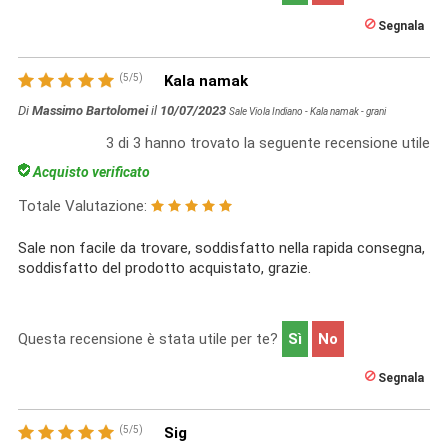
Segnala
(
5
/
5
)
Kala namak
Di
Massimo Bartolomei
il
10/07/2023
Sale Viola Indiano - Kala namak - grani
3
di
3
hanno trovato la seguente recensione utile
Acquisto verificato
Totale Valutazione:
Sale non facile da trovare, soddisfatto nella rapida consegna,
soddisfatto del prodotto acquistato, grazie.
Questa recensione è stata utile per te?
Sì
No
Segnala
(
5
/
5
)
Sig