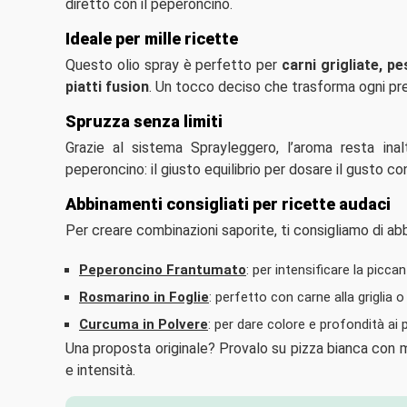
diretto con il peperoncino.
Ideale per mille ricette
Questo olio spray è perfetto per
carni grigliate, p
piatti fusion
. Un tocco deciso che trasforma ogni prepa
Spruzza senza limiti
Grazie al sistema Sprayleggero, l’aroma resta ina
peperoncino: il giusto equilibrio per dosare il gusto co
Abbinamenti consigliati per ricette audaci
Per creare combinazioni saporite, ti consigliamo di abb
Peperoncino Frantumato
: per intensificare la piccan
Rosmarino in Foglie
: perfetto con carne alla griglia 
Curcuma in Polvere
: per dare colore e profondità ai p
Una proposta originale? Provalo su pizza bianca con mo
e intensità.