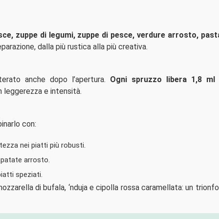
esce, zuppe di legumi, zuppe di pesce, verdure arrosto, past
razione, dalla più rustica alla più creativa.
lterato anche dopo l’apertura.
Ogni spruzzo libera 1,8 ml
d
n leggerezza e intensità.
inarlo con:
tezza nei piatti più robusti.
o patate arrosto.
iatti speziati.
zzarella di bufala, ‘nduja e cipolla rossa caramellata: un trionfo