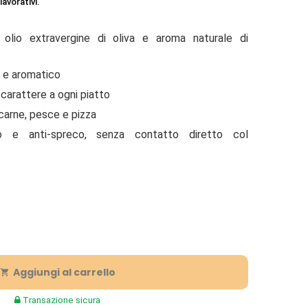
lavorativi.
olio extravergine di oliva e aroma naturale di
e e aromatico
carattere a ogni piatto
 carne, pesce e pizza
o e anti-spreco, senza contatto diretto col
Aggiungi al carrello

Transazione sicura