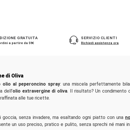
DIZIONE GRATUITA
SERVIZIO CLIENTI
rdini a partire da 59€
Richiedi assistenza ora
e di Oliva
ro
olio al peperoncino spray
: una miscela perfettamente bila
a dell’
olio extravergine di oliva
. Il risultato? Un condimento 
affinata alle tue ricette.
ni goccia, senza invadere, ma esaltando ogni piatto con una
no
sente un uso preciso, pratico e pulito, senza sprechi né mani i