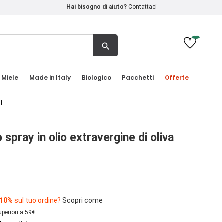
Hai bisogno di aiuto?
Contattaci
search
 Miele
Made in Italy
Biologico
Pacchetti
Offerte
l
 spray in olio extravergine di oliva
 10%
sul tuo ordine?
Scopri come
uperiori a 59€.