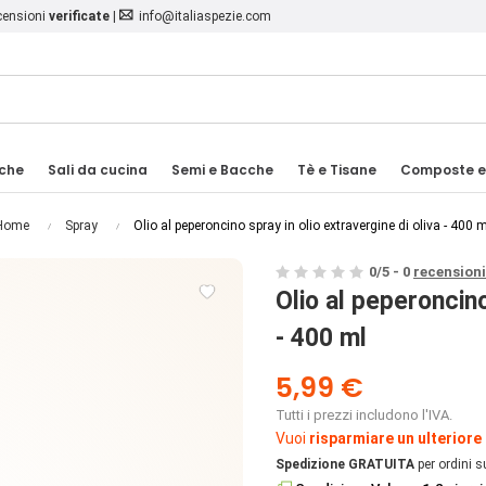
ecensioni
verificate
|
info@italiaspezie.com
iche
Sali da cucina
Semi e Bacche
Tè e Tisane
Composte e
Home
Spray
Olio al peperoncino spray in olio extravergine di oliva - 400 m
0
/
5
-
0
recensioni

Olio al peperoncino
- 400 ml
5,99 €
Tutti i prezzi includono l'IVA.
Vuoi
risparmiare un ulteriore
Spedizione GRATUITA
per ordini s