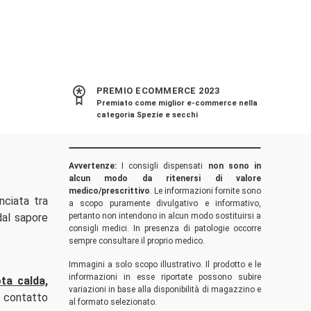
PREMIO ECOMMERCE 2023
Premiato come miglior e-commerce nella
categoria Spezie e secchi
Avvertenze:
I consigli dispensati
non sono in
alcun modo da ritenersi di valore
medico/prescrittivo
. Le informazioni fornite sono
nciata tra
a scopo puramente divulgativo e informativo,
dal sapore
pertanto non intendono in alcun modo sostituirsi a
consigli medici. In presenza di patologie occorre
sempre consultare il proprio medico.
Immagini a solo scopo illustrativo. Il prodotto e le
informazioni in esse riportate possono subire
ta calda,
variazioni in base alla disponibilità di magazzino e
n contatto
al formato selezionato.