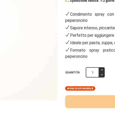
Spedizione Veloce: 1-2 giorni 
Condimento spray con 
peperoncino
Sapore intenso, piccant
Perfetto per aggiungere 
Ideale per pasta, zuppe,
Formato spray pratic
peperoncino
QUANTITÀ
NON DISPONIBILE