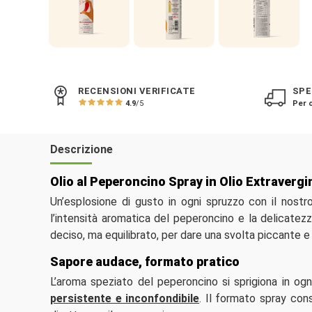
RECENSIONI VERIFICATE
SPE
4.9
/5
Per o
Descrizione
Olio al Peperoncino Spray in Olio Extravergin
Un’esplosione di gusto in ogni spruzzo con il nost
l’intensità aromatica del peperoncino e la delicatezz
deciso, ma equilibrato, per dare una svolta piccante e r
Sapore audace, formato pratico
L’aroma speziato del peperoncino si sprigiona in og
persistente e inconfondibile
. Il formato spray con