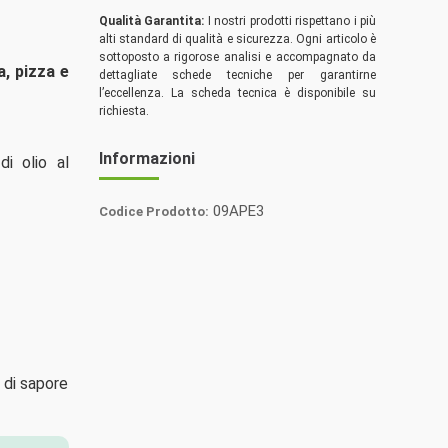
Qualità Garantita:
I nostri prodotti rispettano i più
alti standard di qualità e sicurezza. Ogni articolo è
sottoposto a rigorose analisi e accompagnato da
a, pizza e
dettagliate schede tecniche per garantirne
l’eccellenza. La scheda tecnica è disponibile su
richiesta.
Informazioni
i olio al
09APE3
Codice Prodotto:
Fratelli
Mantova
 di sapore