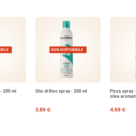
BILE
NON 
 200 ml
Pizza spray: olio extravergine di
230 Olio spra
oliva aromatizzato al gusto
aria - 200 ml
pizza - 200 ml
Prezzo
Prezzo
4,69 €
4,49 €