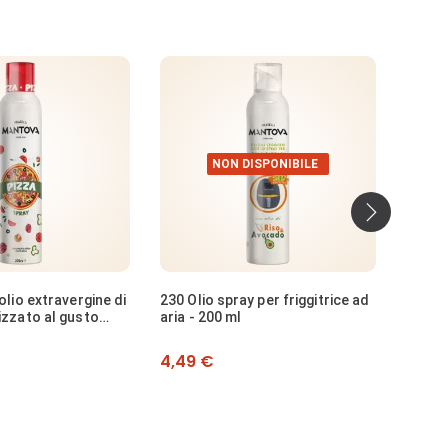
DISPONIBILE
NON DISPONIBILE
›
y per friggitrice ad
Olio di semi di lino spray - 200 ml
Olio a
extrav
Prezzo
Prezz
3,69 €
4,69