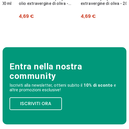
olio extravergine di oliva -
extravergine di oliva - 200 ml
200 ml
Prezzo
Prezzo
4,69 €
4,69 €
Entra nella nostra
community
Iscriviti alla newsletter, ottieni subito il
10% di sconto
e
altre promozioni esclusive!
ISCRIVITI ORA