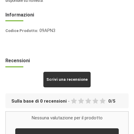
disponibile su richiesta.
Informazioni
09APN3
Codice Prodotto:
Fratelli
Mantova
Recensioni
Scrivi una recensione
Sulla base di
0
recensioni
-
0
/
5
Nessuna valutazione per il prodotto