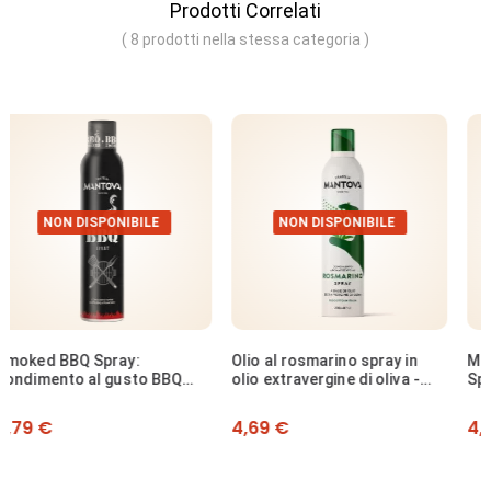
Prodotti Correlati
( 8 prodotti nella stessa categoria )
NON DISPONIBILE
NON DISPONIBILE
Olio al rosmarino spray in
Mix di Olio e Aceto Biologico
olio extravergine di oliva -
Spray - 200 ml
200 ml
Prezzo
Prezzo
4,69 €
4,69 €