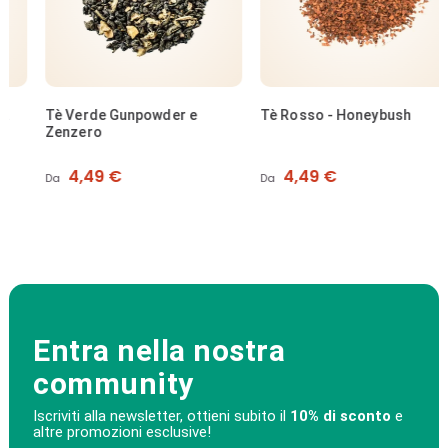
Tè Verde Gunpowder e
Tè Rosso - Honeybush
Zenzero
Prezzo
Prezzo
4,49 €
4,49 €
Da
Da
Entra nella nostra
community
Iscriviti alla newsletter, ottieni subito il
10% di sconto
e
altre promozioni esclusive!