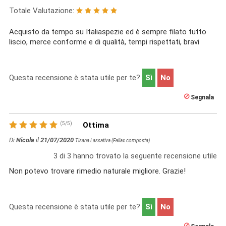
Totale Valutazione:
Acquisto da tempo su Italiaspezie ed è sempre filato tutto
liscio, merce conforme e di qualità, tempi rispettati, bravi
Questa recensione è stata utile per te?
Sì
No
Segnala
(
5
/
5
)
Ottima
Di
Nicola
il
21/07/2020
Tisana Lassativa (Fallax composta)
3
di
3
hanno trovato la seguente recensione utile
Non potevo trovare rimedio naturale migliore. Grazie!
Questa recensione è stata utile per te?
Sì
No