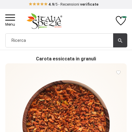
4.9
/5 - Recensioni
verificate
Toggle
navigation
Menu
search
Carota essiccata in granuli
