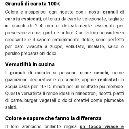
Granuli di carota 100%
Colora e insaporisci ogni ricetta con i nostri
granuli di
carota essiccati
, ottenuti da carote selezionate, tagliate
in granuli di 2-4 mm e delicatamente essiccati per
preservare aroma, gusto e colore. Con la loro consistenza
croccante e il sapore naturalmente dolce, sono perfetti
per dare vivacità a zuppe, vellutate, insalate, salse e
persino preparazioni dolci.
Versatilità in cucina
I
granuli di carota
si possono usare
secchi
, come
guarnizione decorativa e croccante, oppure
reidratati
in
acqua calda per 10-15 minuti per un risultato più morbido.
Questa versatilità li rende ideali in minestroni, risotti, piatti
di carne, burger vegetali o dolci creativi come plumcake
salati.
Colore e sapore che fanno la differenza
Il loro arancione brillante regala
un tocco vivace e