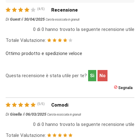
(
4
/
5
)
Recensione
Di
Guest
il
30/04/2025
Carota essiccata in granuli
0
di
0
hanno trovato la seguente recensione utile
Totale Valutazione:
Ottimo prodotto e spedizione veloce
Questa recensione è stata utile per te?
Sì
No
Segnala
(
5
/
5
)
Comodi
Di
Gisella
il
06/03/2025
Carota essiccata in granuli
0
di
0
hanno trovato la seguente recensione utile
Totale Valutazione: