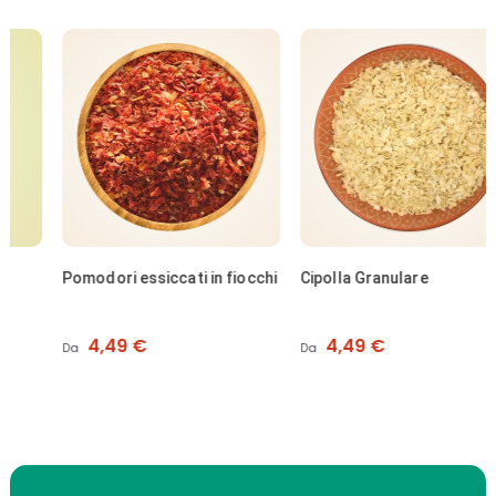
Pomodori essiccati in fiocchi
Cipolla Granulare
Prezzo
Prezzo
4,49 €
4,49 €
Da
Da