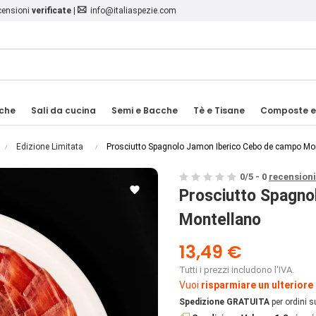
ecensioni
verificate
|
info@italiaspezie.com
iche
Sali da cucina
Semi e Bacche
Tè e Tisane
Composte e
Edizione Limitata
Prosciutto Spagnolo Jamon Iberico Cebo de campo Mo
0
/
5
-
0
recensioni

Prosciutto Spagno
Montellano
13,49 €
Tutti i prezzi includono l'IVA.
Vuoi
risparmiare un ulteriore
Spedizione GRATUITA
per ordini s