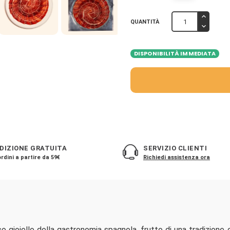
QUANTITÀ
DISPONIBILITÀ IMMEDIATA
DIZIONE GRATUITA
SERVIZIO CLIENTI
rdini a partire da 59€
Richiedi assistenza ora
o gioiello della gastronomia spagnola, frutto di una tradizione 