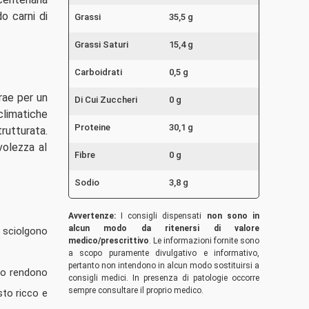
o carni di
Grassi
35,5 g
Grassi Saturi
15,4 g
Carboidrati
0,5 g
rae per un
Di Cui Zuccheri
0 g
climatiche
Proteine
30,1 g
rutturata.
volezza al
Fibre
0 g
Sodio
3,8 g
Avvertenze:
I consigli dispensati
non sono in
alcun modo da ritenersi di valore
i sciolgono
medico/prescrittivo
. Le informazioni fornite sono
a scopo puramente divulgativo e informativo,
pertanto non intendono in alcun modo sostituirsi a
 lo rendono
consigli medici. In presenza di patologie occorre
sempre consultare il proprio medico.
sto ricco e