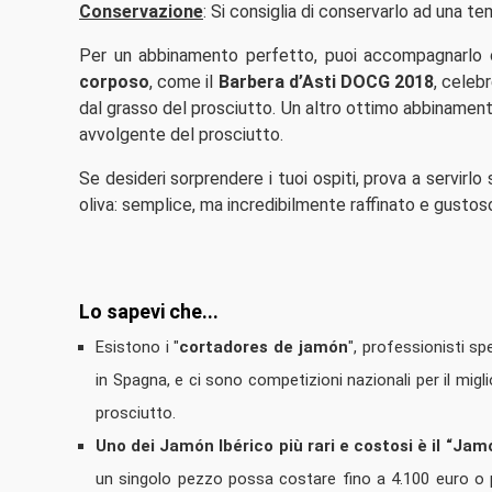
Conservazione
: Si consiglia di conservarlo ad una te
Per un abbinamento perfetto, puoi accompagnarlo
corposo
, come il
Barbera d’Asti DOCG 2018
, celeb
dal grasso del prosciutto. Un altro ottimo abbinamen
avvolgente del prosciutto.
Se desideri sorprendere i tuoi ospiti, prova a servirlo 
oliva: semplice, ma incredibilmente raffinato e gustos
Lo sapevi che...
Esistono i "
cortadores de jamón
", professionisti sp
in Spagna, e ci sono competizioni nazionali per il migl
prosciutto.
Uno dei Jamón Ibérico più rari e costosi è il “J
un singolo pezzo possa costare fino a 4.100 euro o p