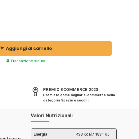
Aggiungi al carrello

Transazione sicura
PREMIO ECOMMERCE 2023
Premiato come miglior e-commerce nella
categoria Spezie e secchi
Valori Nutrizionali
Energia
438 Kcal / 1831 KJ
centenaria