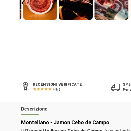
RECENSIONI VERIFICATE
SPE
4.9
/5
Per o
Descrizione
Montellano - Jamon Cebo de Campo
Il
Prosciutto Iberico Cebo de Campo
è un autentic