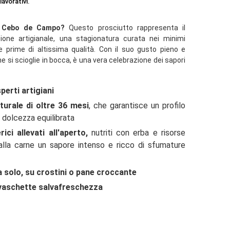
lavorativi.
Cebo de Campo?
Questo prosciutto rappresenta il
zione artigianale, una stagionatura curata nei minimi
rie prime di altissima qualità. Con il suo gusto pieno e
e si scioglie in bocca, è una vera celebrazione dei sapori
perti artigiani
turale di oltre 36 mesi
, che garantisce un profilo
dolcezza equilibrata
ici allevati all'aperto,
nutriti con erba e risorse
alla carne un sapore intenso e ricco di sfumature
a solo, su crostini o pane croccante
e vaschette salvafreschezza