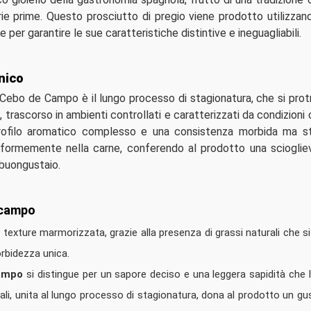
ie prime. Questo prosciutto di pregio viene prodotto utilizzand
le per garantire le sue caratteristiche distintive e ineguagliabili.
nico
co Cebo de Campo è il lungo processo di stagionatura, che si prot
 trascorso in ambienti controllati e caratterizzati da condizioni 
profilo aromatico complesso e una consistenza morbida ma st
uniformemente nella carne, conferendo al prodotto una scioglie
 buongustaio.
 campo
 texture marmorizzata, grazie alla presenza di grassi naturali che s
rbidezza unica.
Campo
si distingue per un sapore deciso e una leggera sapidità che
rali, unita al lungo processo di stagionatura, dona al prodotto un gu