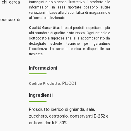
 chi cerca
Immagini a solo scopo illustrativo. Il prodotto e le
informazioni in esse riportate possono subire
variazioni in base alla disponibilità di magazzino e
al formato selezionato.
processo di
Qualità Garantita:
I nostri prodotti rispettano i più
alti standard di qualità e sicurezza. Ogni articolo è
sottoposto a rigorose analisi e accompagnato da
dettagliate schede tecniche per garantirne
l’eccellenza. La scheda tecnica è disponibile su
richiesta.
Informazioni
PIJCC1
Codice Prodotto:
Passione
Ingredienti
Iberico
Prosciutto iberico di ghianda, sale,
zucchero, destrosio, conservanti E-252 e
antiossidanti E-30%