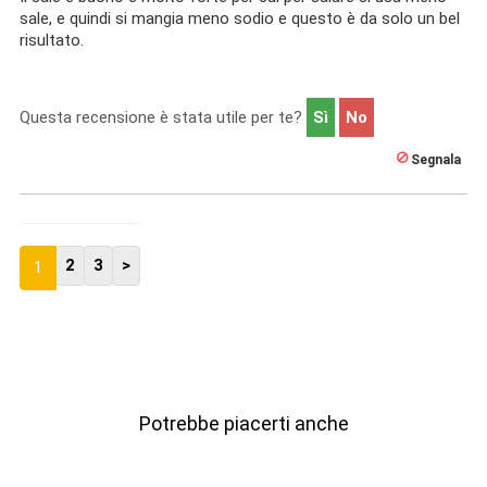
sale, e quindi si mangia meno sodio e questo è da solo un bel
risultato.
Questa recensione è stata utile per te?
Sì
No
Segnala
2
3
>
1
Potrebbe piacerti anche