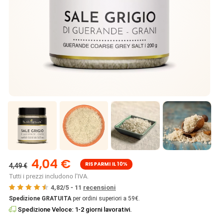
4,04 €
RISPARMI IL 10%
4,49 €
Tutti i prezzi includono l'IVA.
4,82
/
5
-
11
recensioni
Spedizione GRATUITA
per ordini superiori a 59€.
Spedizione Veloce: 1-2 giorni lavorativi.