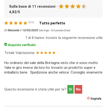
Sulla base di
11
recensioni
-
4,82
/
5
(
5
/
5
)
Tutto perfetto
Di
Manuela
il
13/03/2025
Sale Grigio - Di Guerande (Grani)
7
di
8
hanno trovato la seguente recensione utile
Acquisto verificato
Totale Valutazione:
Ho ordinato del sale della Bretagna visto che vi sono molto
fake in giro invece da loro ho trovato un prodotto super e
imballato bene . Spedizione anche veloce. Consiglio vivamente
Questa recensione è stata utile per te?
Sì
No
Segnala