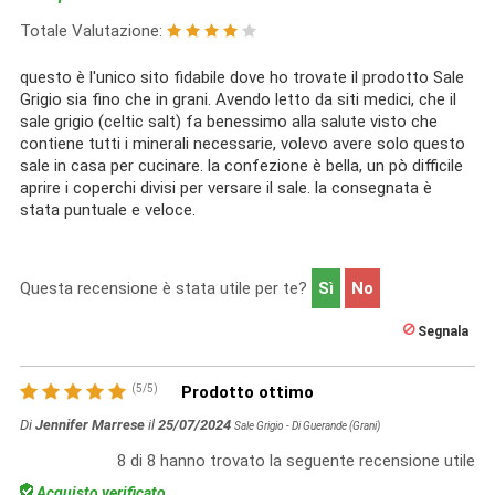
Totale Valutazione:
questo è l'unico sito fidabile dove ho trovate il prodotto Sale
Grigio sia fino che in grani. Avendo letto da siti medici, che il
sale grigio (celtic salt) fa benessimo alla salute visto che
contiene tutti i minerali necessarie, volevo avere solo questo
sale in casa per cucinare. la confezione è bella, un pò difficile
aprire i coperchi divisi per versare il sale. la consegnata è
stata puntuale e veloce.
Questa recensione è stata utile per te?
Sì
No
Segnala
(
5
/
5
)
Prodotto ottimo
Di
Jennifer Marrese
il
25/07/2024
Sale Grigio - Di Guerande (Grani)
8
di
8
hanno trovato la seguente recensione utile
Acquisto verificato