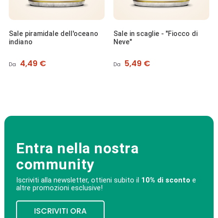
Sale piramidale dell'oceano
Sale in scaglie - "Fiocco di
indiano
Neve"
Prezzo
Prezzo
4,49 €
5,49 €
Da
Da
Entra nella nostra
community
Iscriviti alla newsletter, ottieni subito il
10% di sconto
e
altre promozioni esclusive!
ISCRIVITI ORA