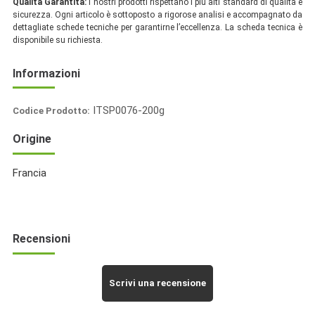
Qualità Garantita:
I nostri prodotti rispettano i più alti standard di qualità e
sicurezza. Ogni articolo è sottoposto a rigorose analisi e accompagnato da
dettagliate schede tecniche per garantirne l’eccellenza. La scheda tecnica è
disponibile su richiesta.
Informazioni
ITSP0076-200g
Codice Prodotto:
Italia
Origine
Spezie
Francia
Recensioni
Scrivi una recensione