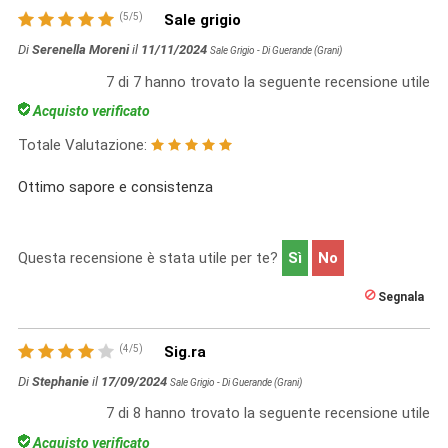
(
5
/
5
)
Sale grigio
Di
Serenella Moreni
il
11/11/2024
Sale Grigio - Di Guerande (Grani)
7
di
7
hanno trovato la seguente recensione utile
Acquisto verificato
Totale Valutazione:
Ottimo sapore e consistenza
Questa recensione è stata utile per te?
Sì
No
Segnala
(
4
/
5
)
Sig.ra
Di
Stephanie
il
17/09/2024
Sale Grigio - Di Guerande (Grani)
7
di
8
hanno trovato la seguente recensione utile
Acquisto verificato