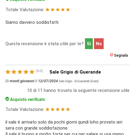
Totale Valutazione:
Siamo davvero soddisfatti
Questa recensione è stata utile per te?
Sì
No
Segnala
(
5
/
5
)
Sale Grigio di Guerande
Di
monti giovanni
il
12/07/2024
Sale Grigio - Di Guerande (Grani)
10
di
11
hanno trovato la seguente recensione utile
Acquisto verificato
Totale Valutazione:
il sale è arrivato solo da pochi giorni qundi loho provato ieri
sera con grande soddisfazione.
Il sale è buono e molto forte per cui per salare si usa meno