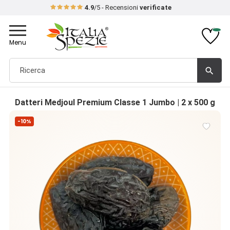
4.9
/5 - Recensioni
verificate
Toggle
navigation
Menu
search
Datteri Medjoul Premium Classe 1 Jumbo | 2 x 500 g
-10%
