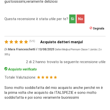
gustosissimi,veramente deliziosi
Questa recensione è stata utile per te?
Sì
No
Segnala
(
5
/
5
)
Acquisto datteri manjul
Di
Mara Franceschetti
il
13/08/2025
Datteri Medjoul Premium Classe 1 Jumbo | 2 x
500 g
2
di
2
hanno trovato la seguente recensione utile
Acquisto verificato
Totale Valutazione:
Sono molto soddisfatta del mio acquisto anche perché nn è
la prima volta che acquisto da ITALSPEZIE e sono molto
soddisfatta e poi sono veramente buonissimi