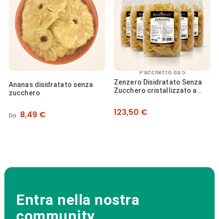
Pacchetto da 5
Zenzero Disidratato Senza
Ananas disidratato senza
Zucchero cristallizzato a
zucchero
fette 100% Naturale - Prima
Qualità...
Prezzo
123,50 €
Prezzo
8,49 €
Da
Entra nella nostra
community