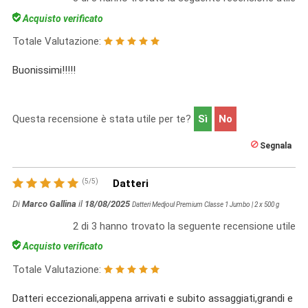
Acquisto verificato
Totale Valutazione:
Buonissimi!!!!!
Questa recensione è stata utile per te?
Sì
No
Segnala
(
5
/
5
)
Datteri
Di
Marco Gallina
il
18/08/2025
Datteri Medjoul Premium Classe 1 Jumbo | 2 x 500 g
2
di
3
hanno trovato la seguente recensione utile
Acquisto verificato
Totale Valutazione:
Datteri eccezionali,appena arrivati e subito assaggiati,grandi e