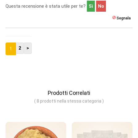
Questa recensione è stata utile per te?
Sì
No
Segnala
2
>
1
Prodotti Correlati
( 8 prodotti nella stessa categoria )