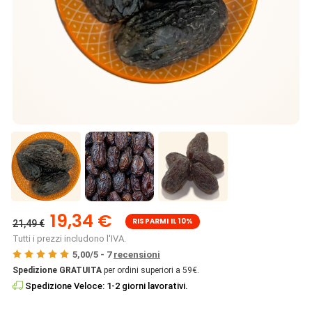
19,34 €
RISPARMI IL 10%
21,49 €
Tutti i prezzi includono l'IVA.
5,00
/
5
-
7
recensioni
Spedizione GRATUITA
per ordini superiori a 59€.
Spedizione Veloce: 1-2 giorni lavorativi.