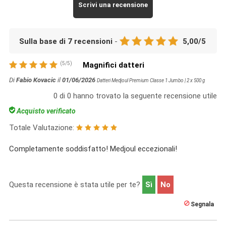
Scrivi una recensione
Sulla base di
7
recensioni
-
5,00
/
5
(
5
/
5
)
Magnifici datteri
Di
Fabio Kovacic
il
01/06/2026
Datteri Medjoul Premium Classe 1 Jumbo | 2 x 500 g
0
di
0
hanno trovato la seguente recensione utile
Acquisto verificato
Totale Valutazione:
Completamente soddisfatto! Medjoul eccezionali!
Questa recensione è stata utile per te?
Sì
No
Segnala