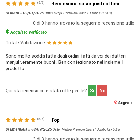
(
5
/
5
)
Recensione su acquisti ottimi
Di
Mara
il
09/01/2026
Datteri Medjoul Premium Classe 1 Jumbo | 2 x 500 g
0
di
0
hanno trovato la seguente recensione utile
Acquisto verificato
Totale Valutazione:
Sono molto soddisfatta degli ordini fatti da voi dei datteri
manjul veramente buoni . Ben confezionato nel insieme il
prodotto
Questa recensione è stata utile per te?
Sì
No
Segnala
(
5
/
5
)
Top
Di
Emanuela
il
08/09/2025
Datteri Medjoul Premium Classe 1 Jumbo | 2 x 500 g
3
di
3
hanno trovato la seguente recensione utile